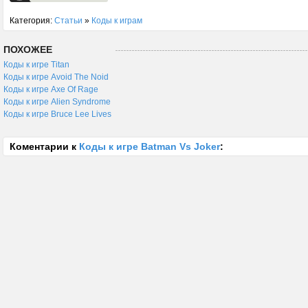
Категория:
Статьи
»
Коды к играм
ПОХОЖЕЕ
Коды к игре Titan
Коды к игре Avoid The Noid
Коды к игре Axe Of Rage
Коды к игре Alien Syndrome
Коды к игре Bruce Lee Lives
Коментарии к
Коды к игре Batman Vs Joker
: