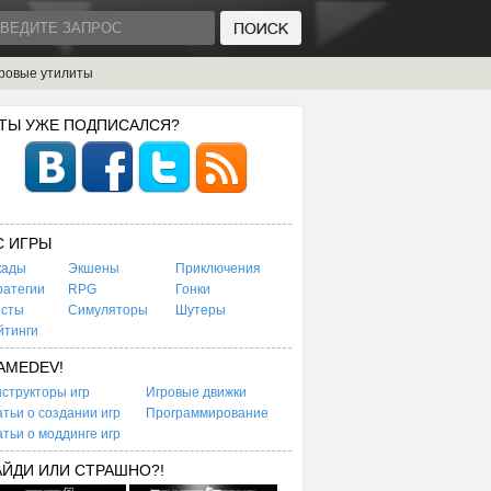
ровые утилиты
 ТЫ УЖЕ ПОДПИСАЛСЯ?
C ИГРЫ
кады
Экшены
Приключения
ратегии
RPG
Гонки
есты
Симуляторы
Шутеры
йтинги
AMEDEV!
структоры игр
Игровые движки
тьи о создании игр
Программирование
тьи о моддинге игр
АЙДИ ИЛИ СТРАШНО?!