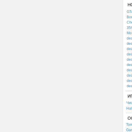
Н
GTA
Bor
Che
35h
Mox
dea
dea
dea
dea
dea
dea
dea
dea
dea
dea
И
Чи
Hal
О
Tom
Gar