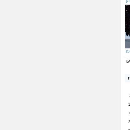
[С
[С
К