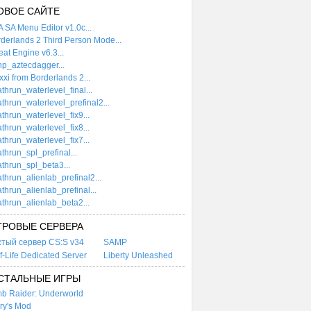
ОВОЕ САЙТЕ
 SA Menu Editor v1.0c...
derlands 2 Third Person Mode...
at Engine v6.3...
p_aztecdagger...
xi from Borderlands 2...
thrun_waterlevel_final...
thrun_waterlevel_prefinal2...
thrun_waterlevel_fix9...
thrun_waterlevel_fix8...
thrun_waterlevel_fix7...
thrun_spl_prefinal...
thrun_spl_beta3...
thrun_alienlab_prefinal2...
thrun_alienlab_prefinal...
thrun_alienlab_beta2...
ГРОВЫЕ СЕРВЕРА
стый сервер CS:S v34
SAMP
f-Life Dedicated Server
Liberty Unleashed
СТАЛЬНЫЕ ИГРЫ
b Raider: Underworld
ry's Mod