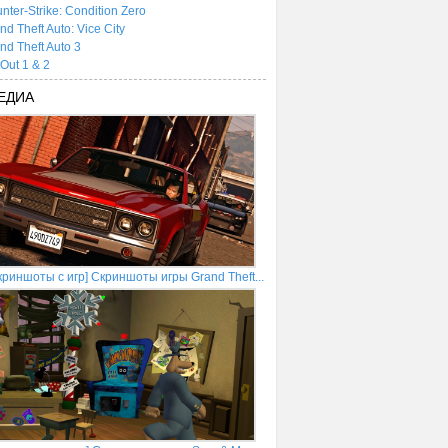
nter-Strike: Condition Zero
nd Theft Auto: Vice City
nd Theft Auto 3
tOut 1 & 2
ЕДИА
криншоты с игр] Скриншоты игры Grand Theft...