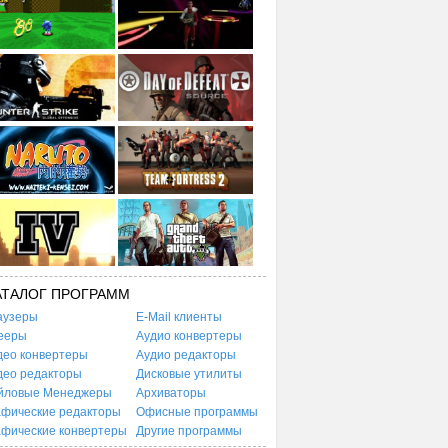
АТАЛОГ ПРОГРАММ
аузеры
E-Mail клиенты
ееры
Аудио конвертеры
део конвертеры
Аудио редакторы
део редакторы
Дисковые утилиты
йловые Менеджеры
Архиваторы
афические редакторы
Офисные программы
афические конвертеры
Другие программы