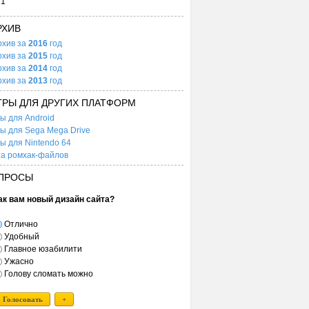
31
РХИВ
рхив за
2016
год
рхив за
2015
год
рхив за
2014
год
рхив за
2013
год
ГРЫ ДЛЯ ДРУГИХ ПЛАТФОРМ
ы для Android
ы для Sega Mega Drive
ы для Nintendo 64
а ромхак-файлов
ПРОСЫ
ак вам новый дизайн сайта?
Отлично
Удобный
Главное юзабилити
Ужасно
Голову сломать можно
Голосовать
+