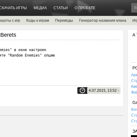
СКАЧАТЬ ИГРЫ
МЕДИА
СТАТЬИ
О ПРОЕКТЕ
ншоты с игр
Коды к играм
Переводы
Генератор названия клана
Иг
 Berets
А
mies" в окне настроек

те "Random Enemies" опцию

P
Ар
Ст
Кв
4.07.2015, 13:52 -
Фа
G
Кон
Ста
Ста
З