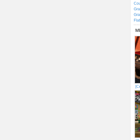
Cou
Gra
Gra
Fla
М
[С