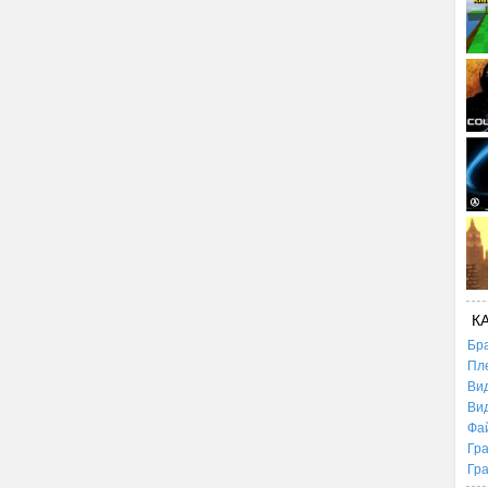
К
Бр
Пл
Ви
Ви
Фа
Гр
Гр