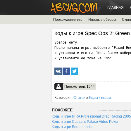
ГЛАВНАЯ
Прохождения игр
Игровые обзоры
Скри
Коды к игре Spec Ops 2: Green
Врагов нету:

После начала игры, выберите "Fixed Ene
и установите его на "No". Затем выбери
и установите ее тоже на "No".
Просмотров: 1644
Категория:
Статьи
»
Коды к играм
ПОХОЖЕЕ
Коды к игре IHRA Professional Drag Racing 2005
Коды к игре Caesar's Palace Video Poker
Коды к игре Borderlands