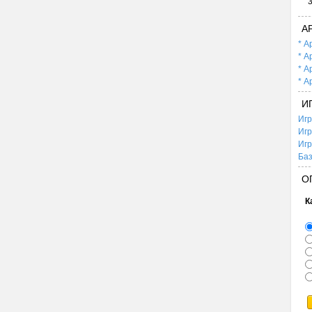
А
* А
* А
* А
* А
И
Игр
Игр
Игр
Баз
О
К