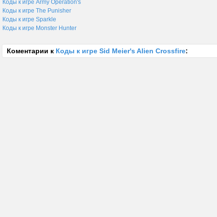
Коды к игре Army Operation's
Коды к игре The Punisher
Коды к игре Sparkle
Коды к игре Monster Hunter
Коментарии к
Коды к игре Sid Meier's Alien Crossfire
: