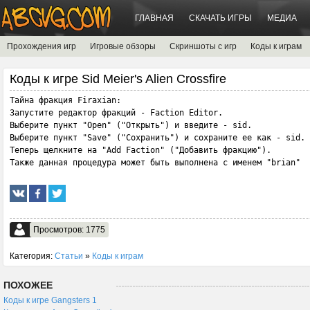
ГЛАВНАЯ
СКАЧАТЬ ИГРЫ
МЕДИА
Прохождения игр
Игровые обзоры
Скриншоты с игр
Коды к играм
Коды к игре Sid Meier's Alien Crossfire
Тайна фракция Firaxian:

Запустите редактор фракций - Faction Editor.

Выберите пункт "Open" ("Открыть") и введите - sid.

Выберите пункт "Save" ("Сохранить") и сохраните ее как - sid.

Теперь щелкните на "Add Faction" ("Добавить фракцию").

Также данная процедура может быть выполнена с именем "brian"
Просмотров: 1775
Категория:
Статьи
»
Коды к играм
ПОХОЖЕЕ
Коды к игре Gangsters 1