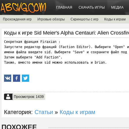
ГЛАВНАЯ
СКАЧАТЬ ИГРЫ
МЕДИА
Прохождения игр
Игровые обзоры
Скриншоты с игр
Коды к играм
Коды к игре Sid Meier's Alpha Centauri: Alien Crossfir
Секретная фракция Firaxian :

Запустите редактор фракций (Faction Editor). Выберите "Open" и
имени файла введите sid. Выберите "Save" и сохраните файл под 
Затем выберите "Add Faction".

Также, вместо имени sid можно использовать и brian.
Просмотров: 1439
Категория:
Статьи
»
Коды к играм
ПОХОЖЕЕ