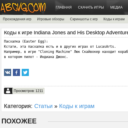
ГЛАВНАЯ
СКАЧАТЬ ИГРЫ
МЕДИА
Прохождения игр
Игровые обзоры
Скриншоты с игр
Коды к играм
Коды к игре Indiana Jones and His Desktop Adventur
Пасхалка (Easter Egg):

Кстати, эта пасхалка есть и в других играх от LucasArts. 

Например, в игре "Cloning Machine" Люк Скайвокер находит кораб
в котором пилот - Индиана Джонс.
Просмотров: 1211
Категория:
Статьи
»
Коды к играм
ПОХОЖЕЕ