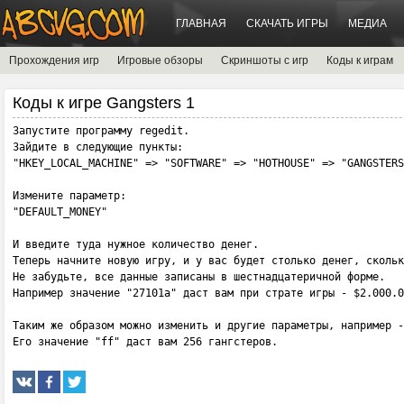
ГЛАВНАЯ
СКАЧАТЬ ИГРЫ
МЕДИА
Прохождения игр
Игровые обзоры
Скриншоты с игр
Коды к играм
Коды к игре Gangsters 1
Запустите программу regedit.

Зайдите в следующие пункты:

"HKEY_LOCAL_MACHINE" => "SOFTWARE" => "HOTHOUSE" => "GANGSTERS
Измените параметр:

"DEFAULT_MONEY"

И введите туда нужное количество денег.

Теперь начните новую игру, и у вас будет столько денег, скольк
Не забудьте, все данные записаны в шестнадцатеричной форме.

Например значение "27101a" даст вам при страте игры - $2.000.0
Таким же образом можно изменить и другие параметры, например -
Его значение "ff" даст вам 256 гангстеров.