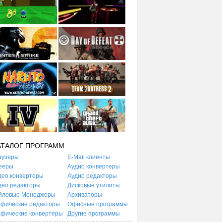
АТАЛОГ ПРОГРАММ
аузеры
E-Mail клиенты
ееры
Аудио конвертеры
део конвертеры
Аудио редакторы
део редакторы
Дисковые утилиты
йловые Менеджеры
Архиваторы
афические редакторы
Офисные программы
афические конвертеры
Другие программы