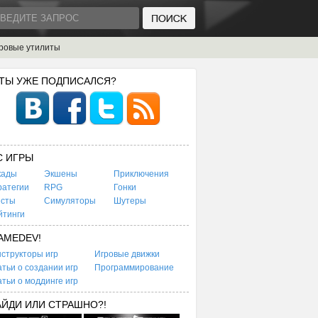
ровые утилиты
 ТЫ УЖЕ ПОДПИСАЛСЯ?
C ИГРЫ
кады
Экшены
Приключения
ратегии
RPG
Гонки
есты
Симуляторы
Шутеры
йтинги
AMEDEV!
структоры игр
Игровые движки
тьи о создании игр
Программирование
тьи о моддинге игр
АЙДИ ИЛИ СТРАШНО?!