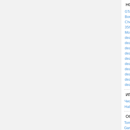
Н
GTA
Bor
Che
35h
Mox
dea
dea
dea
dea
dea
dea
dea
dea
dea
dea
И
Чи
Hal
О
Tom
Gar