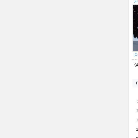
[С
[С
К