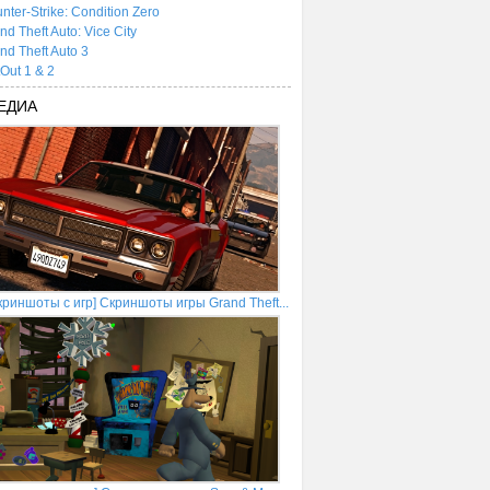
nter-Strike: Condition Zero
nd Theft Auto: Vice City
nd Theft Auto 3
tOut 1 & 2
ЕДИА
криншоты с игр] Скриншоты игры Grand Theft...