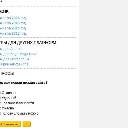
31
РХИВ
рхив за
2016
год
рхив за
2015
год
рхив за
2014
год
рхив за
2013
год
ГРЫ ДЛЯ ДРУГИХ ПЛАТФОРМ
ы для Android
ы для Sega Mega Drive
ы для Nintendo 64
а ромхак-файлов
ПРОСЫ
ак вам новый дизайн сайта?
Отлично
Удобный
Главное юзабилити
Ужасно
Голову сломать можно
Голосовать
+