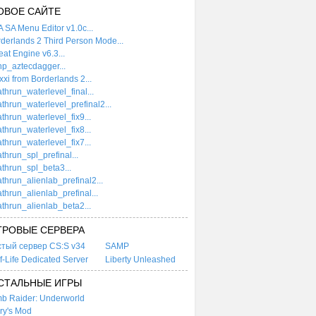
ОВОЕ САЙТЕ
 SA Menu Editor v1.0c...
derlands 2 Third Person Mode...
at Engine v6.3...
p_aztecdagger...
xi from Borderlands 2...
thrun_waterlevel_final...
thrun_waterlevel_prefinal2...
thrun_waterlevel_fix9...
thrun_waterlevel_fix8...
thrun_waterlevel_fix7...
thrun_spl_prefinal...
thrun_spl_beta3...
thrun_alienlab_prefinal2...
thrun_alienlab_prefinal...
thrun_alienlab_beta2...
ГРОВЫЕ СЕРВЕРА
стый сервер CS:S v34
SAMP
f-Life Dedicated Server
Liberty Unleashed
СТАЛЬНЫЕ ИГРЫ
b Raider: Underworld
ry's Mod