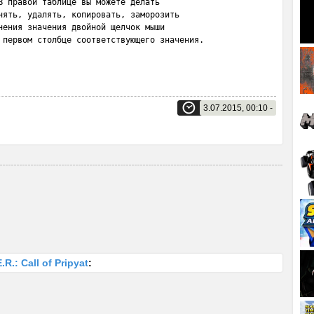
В правой таблице вы можете делать 

нять, удалять, копировать, заморозить 

нения значения двойной щелчок мыши 

 первом столбце соответствующего значения.
3.07.2015, 00:10 -
R.: Call of Pripyat
: