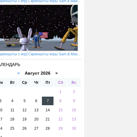
криншоты с игр] Скриншоты игры Sam & Max...
криншоты с игр] Скриншоты игры Sam & Max...
АЛЕНДАРЬ
«
Август 2026 »
Пн
Вт
Ср
Чт
Пт
Сб
Вс
1
2
3
4
5
6
7
8
9
10
11
12
13
14
15
16
17
18
19
20
21
22
23
24
25
26
27
28
29
30