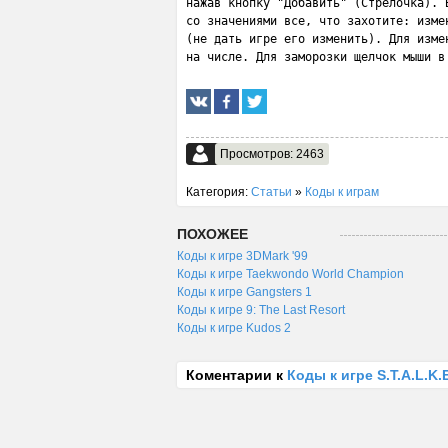
нажав кнопку "Добавить" (Стрелочка). 
со значениями все, что захотите: изме
(не дать игре его изменить). Для изме
на числе. Для заморозки щелчок мыши в
Просмотров: 2463
Категория:
Статьи
»
Коды к играм
ПОХОЖЕЕ
Коды к игре 3DMark '99
Коды к игре Taekwondo World Champion
Коды к игре Gangsters 1
Коды к игре 9: The Last Resort
Коды к игре Kudos 2
Коментарии к
Коды к игре S.T.A.L.K.E.