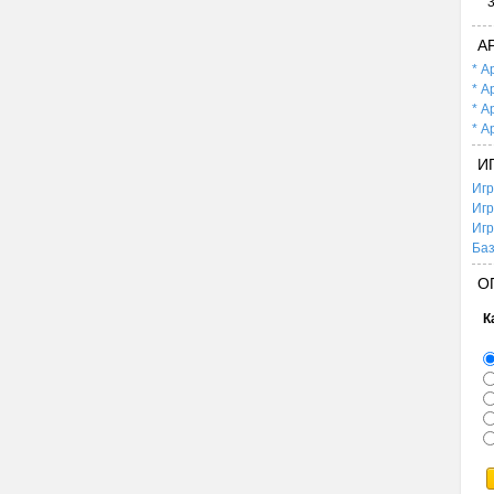
А
* А
* А
* А
* А
И
Игр
Игр
Игр
Баз
О
К