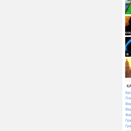
К
Бр
Пл
Ви
Ви
Фа
Гр
Гр