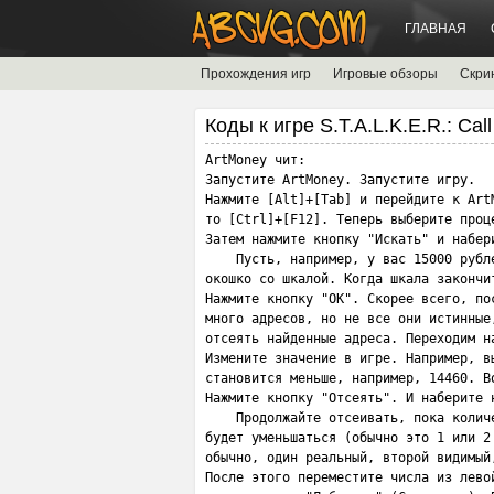
ГЛАВНАЯ
Прохождения игр
Игровые обзоры
Скри
Коды к игре S.T.A.L.K.E.R.: Call 
ArtMoney чит:

Запустите ArtMoney. Запустите игру. 

Нажмите [Alt]+[Tab] и перейдите к Art
то [Ctrl]+[F12]. Теперь выберите проце
Затем нажмите кнопку "Искать" и набери
    Пусть, например, у вас 15000 рубл
окошко со шкалой. Когда шкала закончит
Нажмите кнопку "OK". Скорее всего, по
много адресов, но не все они истинные
отсеять найденные адреса. Переходим на
Измените значение в игре. Например, в
становится меньше, например, 14460. Во
Нажмите кнопку "Отсеять". И наберите 
    Продолжайте отсеивать, пока количе
будет уменьшаться (обычно это 1 или 2
обычно, один реальный, второй видимый
После этого переместите числа из левой