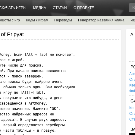
СКАЧАТЬ ИГРЫ
МЕДИА
СТАТЬИ
О ПРОЕКТЕ
ншоты с игр
Коды к играм
Переводы
Генератор названия клана
Иг
of Pripyat
А
Money. Если [Alt]+[Tab] не помогает, 

сс с игрой. 

те число для поиска. 

P
ей. При начале поиска появляется 

Ар
ся - поиск завершен. 

Ст
сле поиска будет найдено очень 

Кв
, обычно только один. Вам необходимо 

Фа
 игру по [Alt]+[Tab]. 

ы покупаете что-нибудь, и денег 

G
звращаемся в ArtMoney. 

Кон
новое значение. Нажмите "OK".

Ста
ство найденных адресов не 

Ста
 адреса). В случае двух адресов, 

, верный определяется перебором. 

З
 части таблицы - в правую, 
