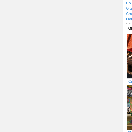
Cou
Gra
Gra
Fla
М
[С