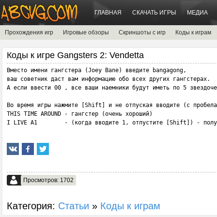
ГЛАВНАЯ
СКАЧАТЬ ИГРЫ
МЕДИА
Прохождения игр
Игровые обзоры
Скриншоты с игр
Коды к играм
Коды к игре Gangsters 2: Vendetta
Вместо имени гангстера (Joey Bane) введите bangagong, 

ваш советник даст вам информацию обо всех других гангстерах. 

А если ввести 00 , все ваши наемники будут иметь по 5 звездоче
Во время игры нажмите [Shift] и не отпуская вводите (c пробела
THIS TIME AROUND - гангстер (очень хороший) 

I LIVE A1        - (когда вводите 1, отпустите [Shift]) - полу
Просмотров: 1702
Категория:
Статьи
»
Коды к играм