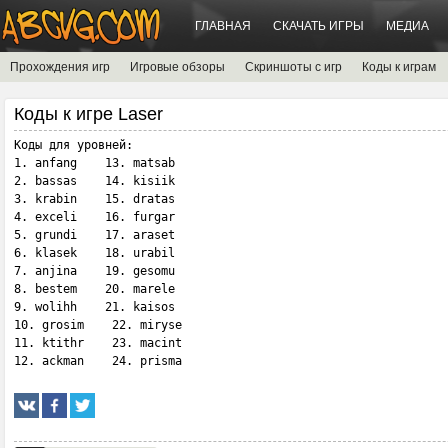
ГЛАВНАЯ
СКАЧАТЬ ИГРЫ
МЕДИА
Прохождения игр
Игровые обзоры
Скриншоты с игр
Коды к играм
Коды к игре Laser
Коды для уровней:

1. anfang    13. matsab

2. bassas    14. kisiik

3. krabin    15. dratas

4. exceli    16. furgar

5. grundi    17. araset

6. klasek    18. urabil

7. anjina    19. gesomu

8. bestem    20. marele

9. wolihh    21. kaisos

10. grosim    22. miryse

11. ktithr    23. macint

12. ackman    24. prisma