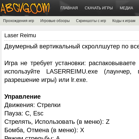
ГЛАВНАЯ
СКАЧАТЬ ИГРЫ
МЕДИА
Прохождения игр
Игровые обзоры
Скриншоты с игр
Коды к играм
Laser Reimu
Двумерный вертикальный скроллшутер по всел
Игра не требует установки: распаковываете 
используйте LASERREIMU.exe (лаунчер, 
разрешение игры) или lr.exe.
Управление
Движения: Стрелки
Пауза: С, Esc
Стрелять, Использовать (в меню): Z
Бомба, Отмена (в меню): X
Режим стрельбы: A