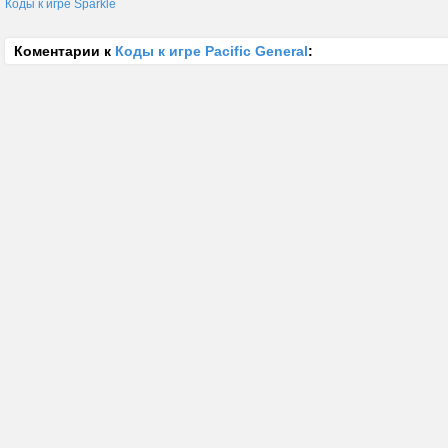
Коды к игре Sparkle
Коментарии к
Коды к игре Pacific General
: