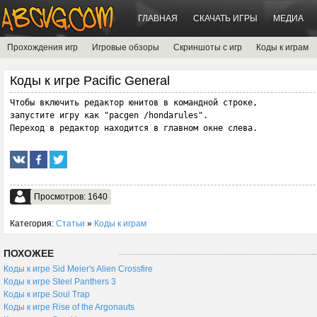
ГЛАВНАЯ
СКАЧАТЬ ИГРЫ
МЕДИА
Прохождения игр
Игровые обзоры
Скриншоты с игр
Коды к играм
Коды к игре Pacific General
Чтобы включить редактор юнитов в командной строке,

запустите игру как "pacgen /hondarules".

Переход в редактор находится в главном окне слева.
Просмотров: 1640
Категория:
Статьи
»
Коды к играм
ПОХОЖЕЕ
Коды к игре Sid Meier's Alien Crossfire
Коды к игре Steel Panthers 3
Коды к игре Soul Trap
Коды к игре Rise of the Argonauts