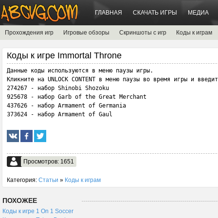
ГЛАВНАЯ
СКАЧАТЬ ИГРЫ
МЕДИА
Прохождения игр
Игровые обзоры
Скриншоты с игр
Коды к играм
Коды к игре Immortal Throne
Данные коды используются в меню паузы игры. 

Кликните на UNLOCK CONTENT в меню паузы во время игры и введит
274267 - набор Shinobi Shozoku 

925678 - набор Garb of the Great Merchant

437626 - набор Armament of Germania

373624 - набор Armament of Gaul
Просмотров: 1651
Категория:
Статьи
»
Коды к играм
ПОХОЖЕЕ
Коды к игре 1 On 1 Soccer