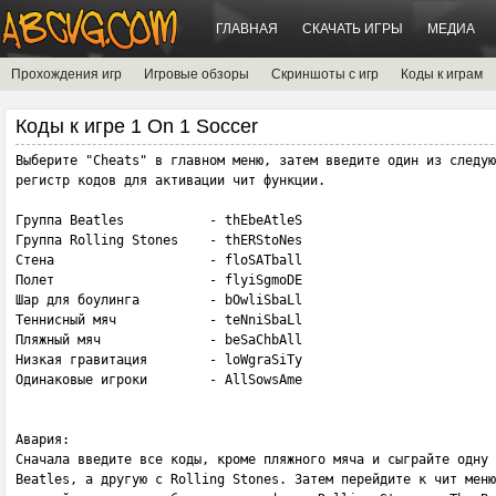
ГЛАВНАЯ
СКАЧАТЬ ИГРЫ
МЕДИА
Прохождения игр
Игровые обзоры
Скриншоты с игр
Коды к играм
Коды к игре 1 On 1 Soccer
Выберите "Cheats" в главном меню, затем введите один из следую
регистр кодов для активации чит функции.

Группа Beatles           - thEbeAtleS

Группа Rolling Stones    - thERStoNes

Стена                    - floSATball

Полет                    - flyiSgmoDE

Шар для боулинга         - bOwliSbaLl

Теннисный мяч            - teNniSbaLl

Пляжный мяч              - beSaChbAll

Низкая гравитация        - loWgraSiTy

Одинаковые игроки        - AllSowsAme

Авария:

Сначала введите все коды, кроме пляжного мяча и сыграйте одну 
Beatles, а другую с Rolling Stones. Затем перейдите к чит меню