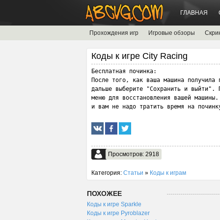
ГЛАВНАЯ
Прохождения игр
Игровые обзоры
Скри
Коды к игре City Racing
Бесплатная починка:

После того, как ваша машина получила п
дальше выберите "Сохранить и выйти". П
меню для восстановления вашей машины.
и вам не надо тратить время на починк
Просмотров: 2918
Категория:
Статьи
»
Коды к играм
ПОХОЖЕЕ
Коды к игре Sparkle
Коды к игре Pyroblazer