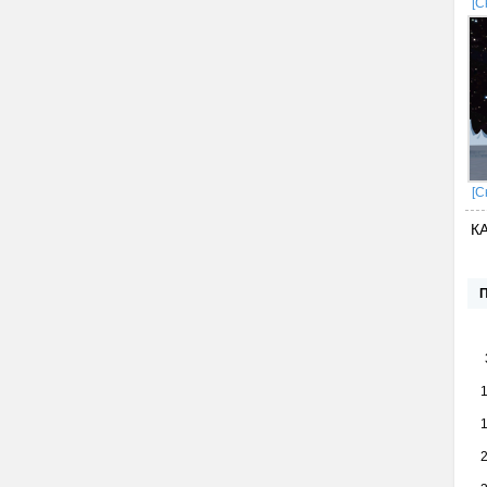
[С
[С
К