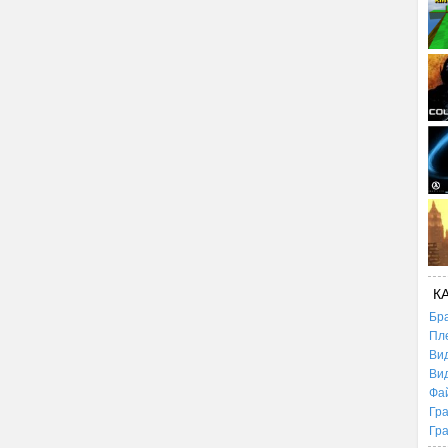
К
Бр
Пл
Ви
Ви
Фа
Гр
Гр