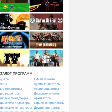
АТАЛОГ ПРОГРАММ
аузеры
E-Mail клиенты
ееры
Аудио конвертеры
део конвертеры
Аудио редакторы
део редакторы
Дисковые утилиты
йловые Менеджеры
Архиваторы
афические редакторы
Офисные программы
афические конвертеры
Другие программы