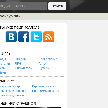
ровые утилиты
 ТЫ УЖЕ ПОДПИСАЛСЯ?
C ИГРЫ
кады
Экшены
Приключения
ратегии
RPG
Гонки
есты
Симуляторы
Шутеры
йтинги
AMEDEV!
структоры игр
Игровые движки
тьи о создании игр
Программирование
тьи о моддинге игр
АЙДИ ИЛИ СТРАШНО?!