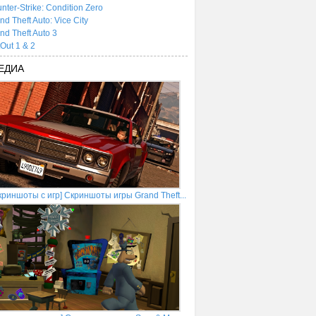
nter-Strike: Condition Zero
nd Theft Auto: Vice City
nd Theft Auto 3
tOut 1 & 2
ЕДИА
криншоты с игр] Скриншоты игры Grand Theft...