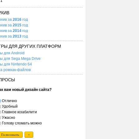
31
РХИВ
рхив за
2016
год
рхив за
2015
год
рхив за
2014
год
рхив за
2013
год
ГРЫ ДЛЯ ДРУГИХ ПЛАТФОРМ
ы для Android
ы для Sega Mega Drive
ы для Nintendo 64
а ромхак-файлов
ПРОСЫ
ак вам новый дизайн сайта?
Отлично
Удобный
Главное юзабилити
Ужасно
Голову сломать можно
Голосовать
+