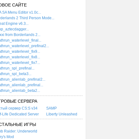
ОВОЕ САЙТЕ
 SA Menu Editor v1.0c...
derlands 2 Third Person Mode...
at Engine v6.3...
p_aztecdagger...
xi from Borderlands 2...
thrun_waterlevel_final...
thrun_waterlevel_prefinal2...
thrun_waterlevel_fix9...
thrun_waterlevel_fix8...
thrun_waterlevel_fix7...
thrun_spl_prefinal...
thrun_spl_beta3...
thrun_alienlab_prefinal2...
thrun_alienlab_prefinal...
thrun_alienlab_beta2...
ГРОВЫЕ СЕРВЕРА
стый сервер CS:S v34
SAMP
f-Life Dedicated Server
Liberty Unleashed
СТАЛЬНЫЕ ИГРЫ
b Raider: Underworld
ry's Mod