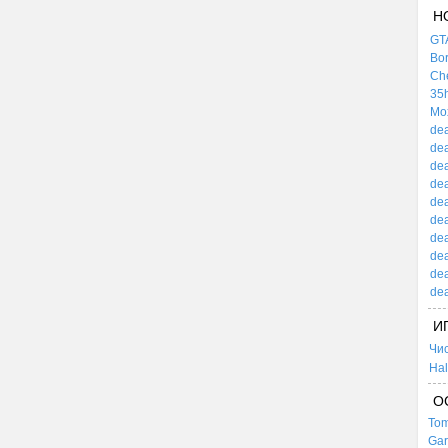
Н
GTA
Bor
Che
35h
Mox
dea
dea
dea
dea
dea
dea
dea
dea
dea
dea
И
Чи
Hal
О
Tom
Gar