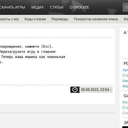
СКАЧАТЬ ИГРЫ
МЕДИА
СТАТЬИ
О ПРОЕКТЕ
ншоты с игр
Коды к играм
Переводы
Генератор названия клана
Иг
А
овреждения, нажмите [Esc], 

ерезагрузите игру в главном

 Теперь ваша машина как новенькая 

у.
P
Ар
Ст
Кв
Фа
30.06.2015, 23:04 -
G
Кон
Ста
Ста
З