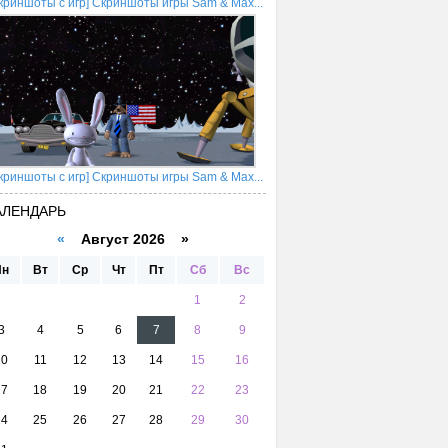
криншоты с игр] Скриншоты игры Sam & Max...
криншоты с игр] Скриншоты игры Sam & Max...
АЛЕНДАРЬ
«
Август 2026 »
Пн
Вт
Ср
Чт
Пт
Сб
Вс
1
2
3
4
5
6
7
8
9
10
11
12
13
14
15
16
17
18
19
20
21
22
23
24
25
26
27
28
29
30