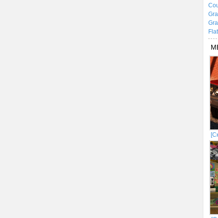
Cou
Gra
Gra
Fla
М
[С