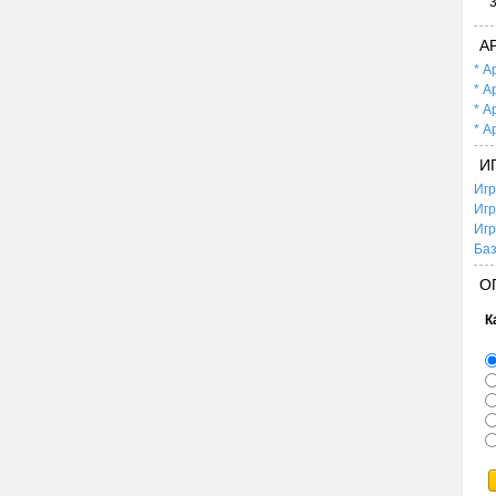
А
* А
* А
* А
* А
И
Игр
Игр
Игр
Баз
О
К