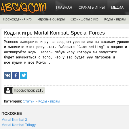
ГЛАВНАЯ
СКАЧАТЬ ИГРЫ
МЕДИА
Прохождения игр
Игровые обзоры
Скриншоты с игр
Коды к играм
Коды к игре Mortal Kombat: Special Forces
Успешно завершите игру на среднем уровне или на высоком уровне

и запишите этот результат. Выберите "Game setting" в опциях и

активируйте коды. Теперь любую игру которую вы запустите

будет начинаться с того, что у вас будет 999 патронов и

все пушки и все Комбы .
Просмотров: 2115
Категория:
Статьи
»
Коды к играм
ПОХОЖЕЕ
Mortal Kombat 3
Mortal Kombat Trilogy