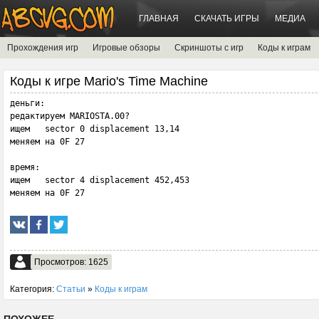
ГЛАВНАЯ
СКАЧАТЬ ИГРЫ
МЕДИА
Прохождения игр
Игровые обзоры
Скриншоты с игр
Коды к играм
Коды к игре Mario's Time Machine
деньги:

редактируем MARIOSTA.00?

ищем   sector 0 displacement 13,14

меняем на 0F 27

время:

ищем   sector 4 displacement 452,453

меняем на 0F 27
Просмотров: 1625
Категория:
Статьи
»
Коды к играм