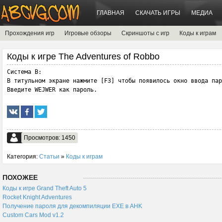
ГЛАВНАЯ
СКАЧАТЬ ИГРЫ
МЕДИА
Прохождения игр
Игровые обзоры
Скриншоты с игр
Коды к играм
Коды к игре The Adventures of Robbo
Система B:

В титульном экране нажмите [F3] чтобы появилось окно ввода пар
Введите WEJWER как пароль.
Просмотров: 1450
Категория:
Статьи
»
Коды к играм
ПОХОЖЕЕ
Коды к игре Grand Theft Auto 5
Rocket Knight Adventures
Получение пароля для декомпиляции EXE в AHK
Custom Cars Mod v1.2