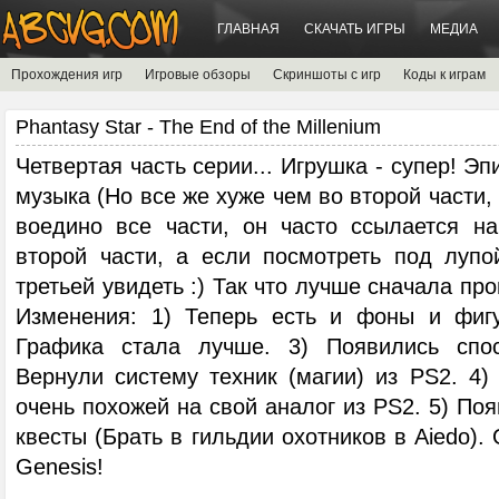
ГЛАВНАЯ
СКАЧАТЬ ИГРЫ
МЕДИА
Прохождения игр
Игровые обзоры
Скриншоты с игр
Коды к играм
Phantasy Star - The End of the Millenium
Четвертая часть серии... Игрушка - супер! Э
музыка (Но все же хуже чем во второй части,
воедино все части, он часто ссылается н
второй части, а если посмотреть под лупо
третьей увидеть :) Так что лучше сначала пр
Изменения: 1) Теперь есть и фоны и фигу
Графика стала лучше. 3) Появились спос
Вернули систему техник (магии) из PS2. 4
очень похожей на свой аналог из PS2. 5) По
квесты (Брать в гильдии охотников в Aiedo).
Genesis!