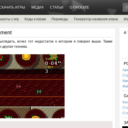
СКАЧАТЬ ИГРЫ
МЕДИА
СТАТЬИ
О ПРОЕКТЕ
ншоты с игр
Коды к играм
Переводы
Генератор названия клана
Иг
ament
А
ыглядеть, исчез тот недостаток о котором я говорил выше. Также
 другая техника.
P
Ар
Ст
Кв
Фа
G
Кон
Ста
Ста
З