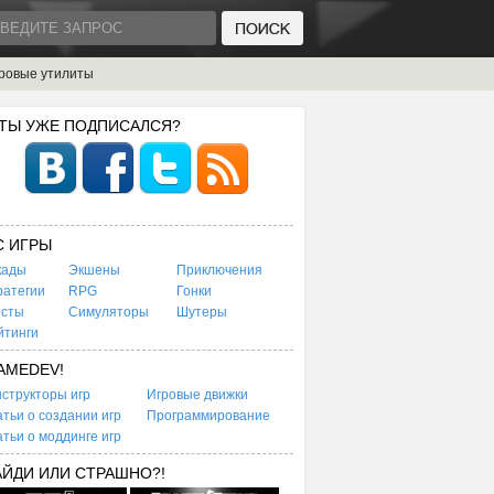
ровые утилиты
 ТЫ УЖЕ ПОДПИСАЛСЯ?
C ИГРЫ
кады
Экшены
Приключения
ратегии
RPG
Гонки
есты
Симуляторы
Шутеры
йтинги
AMEDEV!
структоры игр
Игровые движки
тьи о создании игр
Программирование
тьи о моддинге игр
АЙДИ ИЛИ СТРАШНО?!