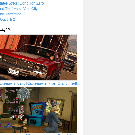
nter-Strike: Condition Zero
nd Theft Auto: Vice City
nd Theft Auto 3
tOut 1 & 2
ЕДИА
криншоты с игр] Скриншоты игры Grand Theft...