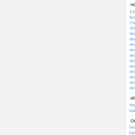
Н
GTA
Bor
Che
35h
Mox
dea
dea
dea
dea
dea
dea
dea
dea
dea
dea
И
Чи
Hal
О
Tom
Gar