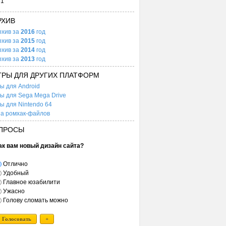
31
РХИВ
рхив за
2016
год
рхив за
2015
год
рхив за
2014
год
рхив за
2013
год
ГРЫ ДЛЯ ДРУГИХ ПЛАТФОРМ
ы для Android
ы для Sega Mega Drive
ы для Nintendo 64
а ромхак-файлов
ПРОСЫ
ак вам новый дизайн сайта?
Отлично
Удобный
Главное юзабилити
Ужасно
Голову сломать можно
Голосовать
+