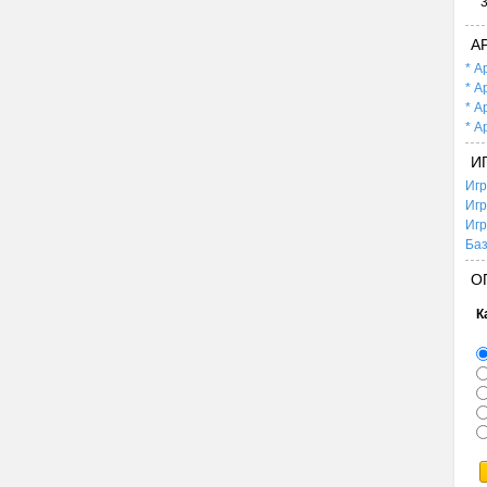
А
* А
* А
* А
* А
И
Игр
Игр
Игр
Баз
О
К