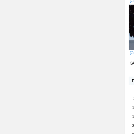
[С
[С
К