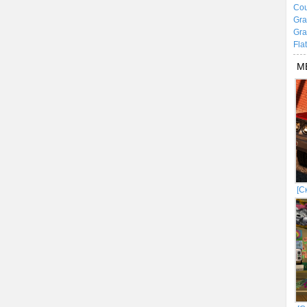
Cou
Gra
Gra
Fla
М
[С