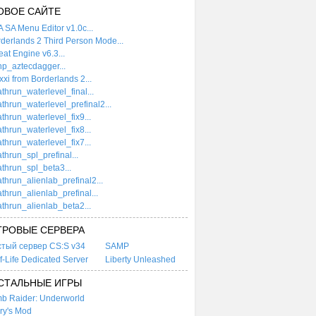
ОВОЕ САЙТЕ
 SA Menu Editor v1.0c...
derlands 2 Third Person Mode...
at Engine v6.3...
p_aztecdagger...
xi from Borderlands 2...
thrun_waterlevel_final...
thrun_waterlevel_prefinal2...
thrun_waterlevel_fix9...
thrun_waterlevel_fix8...
thrun_waterlevel_fix7...
thrun_spl_prefinal...
thrun_spl_beta3...
thrun_alienlab_prefinal2...
thrun_alienlab_prefinal...
thrun_alienlab_beta2...
ГРОВЫЕ СЕРВЕРА
стый сервер CS:S v34
SAMP
f-Life Dedicated Server
Liberty Unleashed
СТАЛЬНЫЕ ИГРЫ
b Raider: Underworld
ry's Mod