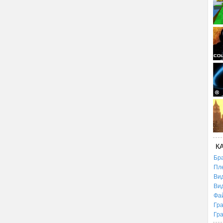
К
Бр
Пл
Ви
Ви
Фа
Гр
Гр