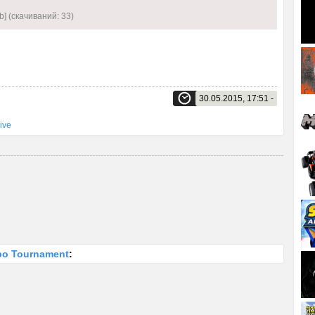
b] (cкачиваний: 33)
30.05.2015, 17:51 -
ive
rbo Tournament
: