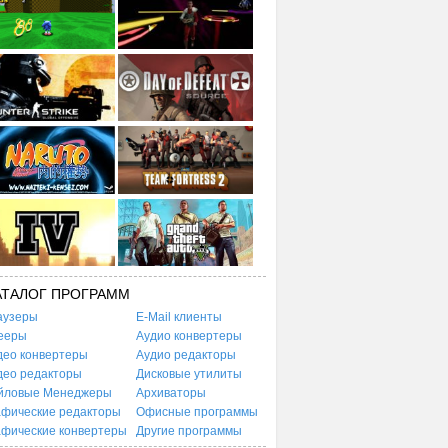
АТАЛОГ ПРОГРАММ
аузеры
E-Mail клиенты
ееры
Аудио конвертеры
део конвертеры
Аудио редакторы
део редакторы
Дисковые утилиты
йловые Менеджеры
Архиваторы
афические редакторы
Офисные программы
афические конвертеры
Другие программы