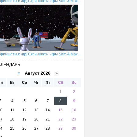
криншоты с игр] Скриншоты игры Sam & Max...
криншоты с игр] Скриншоты игры Sam & Max...
АЛЕНДАРЬ
«
Август 2026 »
Пн
Вт
Ср
Чт
Пт
Сб
Вс
1
2
3
4
5
6
7
8
9
10
11
12
13
14
15
16
17
18
19
20
21
22
23
24
25
26
27
28
29
30