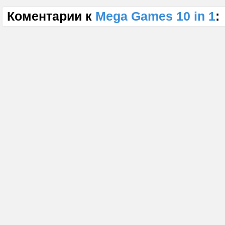
Коментарии к
Mega Games 10 in 1
: