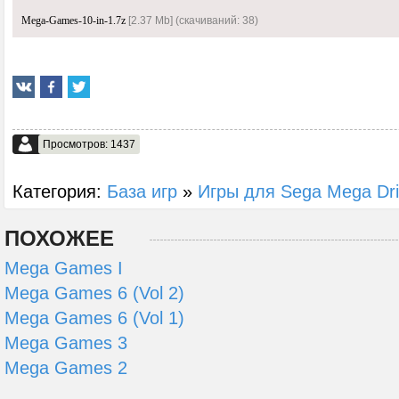
Mega-Games-10-in-1.7z
[2.37 Mb] (cкачиваний: 38)
Просмотров: 1437
Категория:
База игр
»
Игры для Sega Mega Dr
ПОХОЖЕЕ
Mega Games I
Mega Games 6 (Vol 2)
Mega Games 6 (Vol 1)
Mega Games 3
Mega Games 2