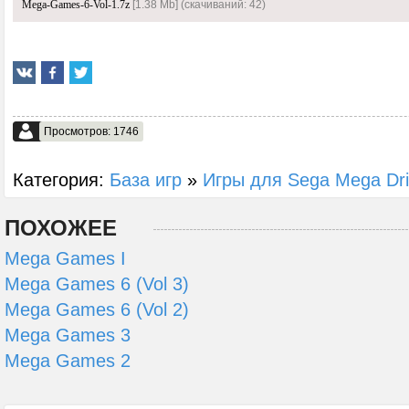
Mega-Games-6-Vol-1.7z
[1.38 Mb] (cкачиваний: 42)
Просмотров: 1746
Категория:
База игр
»
Игры для Sega Mega Dr
ПОХОЖЕЕ
Mega Games I
Mega Games 6 (Vol 3)
Mega Games 6 (Vol 2)
Mega Games 3
Mega Games 2