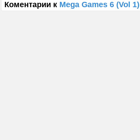
Коментарии к
Mega Games 6 (Vol 1)