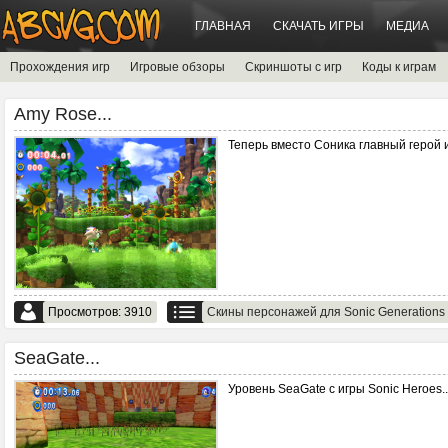
ГЛАВНАЯ
СКАЧАТЬ ИГРЫ
МЕДИА
Прохождения игр
Игровые обзоры
Скриншоты с игр
Коды к играм
Amy Rose...
Теперь вместо Соника главный герой 
Просмотров: 3910
Скины персонажей для Sonic Generations
SeaGate...
Уровень SeaGate с игры Sonic Heroes.
.