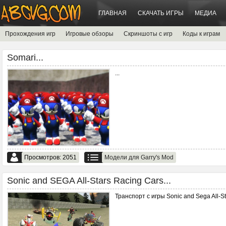
ГЛАВНАЯ
СКАЧАТЬ ИГРЫ
МЕДИА
Прохождения игр
Игровые обзоры
Скриншоты с игр
Коды к играм
Somari...
...
Просмотров: 2051
Модели для Garry's Mod
Sonic and SEGA All-Stars Racing Cars...
Транспорт с игры Sonic and Sega All-St