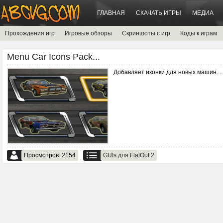
ГЛАВНАЯ
СКАЧАТЬ ИГРЫ
МЕДИА
Прохождения игр
Игровые обзоры
Скриншоты с игр
Коды к играм
Menu Car Icons Pack...
Добавляет иконки для новых машин.
...
Просмотров: 2154
GUIs для FlatOut 2