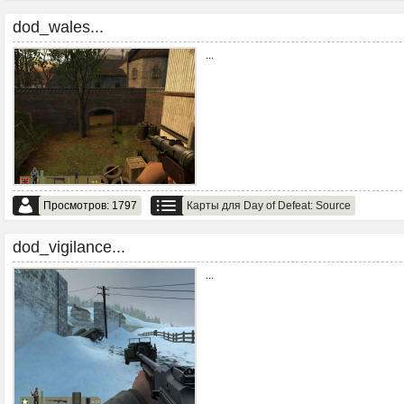
dod_wales...
...
Просмотров: 1797
Карты для Day of Defeat: Source
dod_vigilance...
...