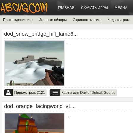
ГЛАВНАЯ
СКАЧАТЬ ИГРЫ
МЕДИА
Прохождения игр
Игровые обзоры
Скриншоты с игр
Коды к играм
dod_snow_bridge_hill_lame6...
...
Просмотров: 2121
Карты для Day of Defeat: Source
dod_orange_facingworld_v1...
...