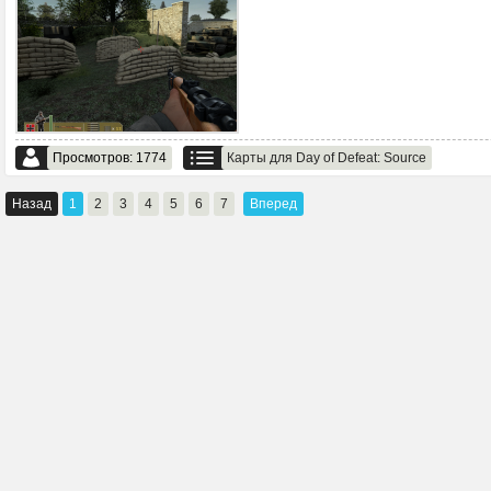
Просмотров: 1774
Карты для Day of Defeat: Source
Назад
1
2
3
4
5
6
7
Вперед