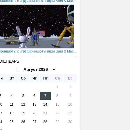
криншоты с игр] Скриншоты игры Sam & Max...
криншоты с игр] Скриншоты игры Sam & Max...
АЛЕНДАРЬ
«
Август 2026 »
Пн
Вт
Ср
Чт
Пт
Сб
Вс
1
2
3
4
5
6
7
8
9
10
11
12
13
14
15
16
17
18
19
20
21
22
23
24
25
26
27
28
29
30