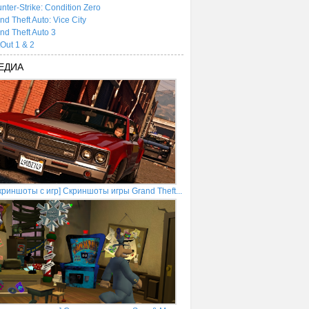
nter-Strike: Condition Zero
nd Theft Auto: Vice City
nd Theft Auto 3
tOut 1 & 2
ЕДИА
криншоты с игр] Скриншоты игры Grand Theft...