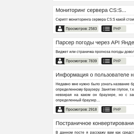
Мониторинг сервера CS:S...
Скрипт мониторинга сервера CS:S какой стои
Просмотров: 2583
PHP
Парсер погоды через API Яндек
Виджет или страничка прогноза погоды довол
Просмотров: 7839
PHP
Информация о пользователе на
Недавно мне нужно было узнать название бр
определенному браузеру. Занятие глупое, т.
невзирая на каком он браузере, но с з
определенный браузер.
...
Просмотров: 2918
PHP
Постраничное конвертирование
В данном посте я расскажу вам как средс