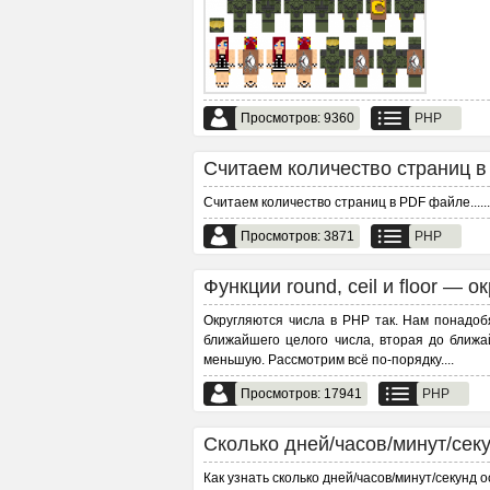
Просмотров: 9360
PHP
Считаем количество страниц в
Считаем количество страниц в PDF файле...
...
Просмотров: 3871
PHP
Функции round, ceil и floor — о
Округляются числа в PHP так. Нам понадобят
ближайшего целого числа, вторая до ближай
меньшую. Рассмотрим всё по-порядку.
...
Просмотров: 17941
PHP
Сколько дней/часов/минут/секу
Как узнать сколько дней/часов/минут/секунд 