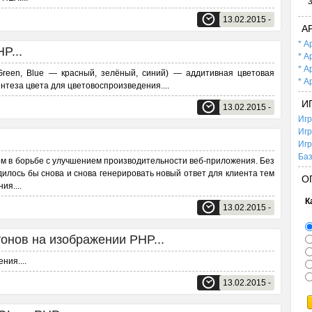
13.02.2015 -
А
* А
P...
* А
* А
Green, Blue — красный, зелёный, синий) — аддитивная цветовая
* А
интеза цвета для цветовоспроизведения.
...
И
13.02.2015 -
Игр
Игр
Игр
Баз
 в борьбе с улучшением производительности веб-приложения. Без
дилось бы снова и снова генерировать новый ответ для клиента тем
О
ния.
...
К
13.02.2015 -
нов на изображении PHP...
ения.
...
13.02.2015 -