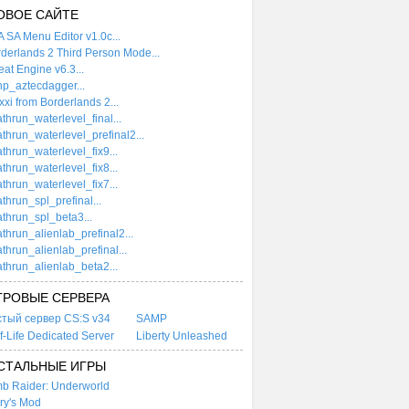
ОВОЕ САЙТЕ
 SA Menu Editor v1.0c...
derlands 2 Third Person Mode...
at Engine v6.3...
p_aztecdagger...
xi from Borderlands 2...
thrun_waterlevel_final...
thrun_waterlevel_prefinal2...
thrun_waterlevel_fix9...
thrun_waterlevel_fix8...
thrun_waterlevel_fix7...
thrun_spl_prefinal...
thrun_spl_beta3...
thrun_alienlab_prefinal2...
thrun_alienlab_prefinal...
thrun_alienlab_beta2...
ГРОВЫЕ СЕРВЕРА
стый сервер CS:S v34
SAMP
f-Life Dedicated Server
Liberty Unleashed
СТАЛЬНЫЕ ИГРЫ
b Raider: Underworld
ry's Mod