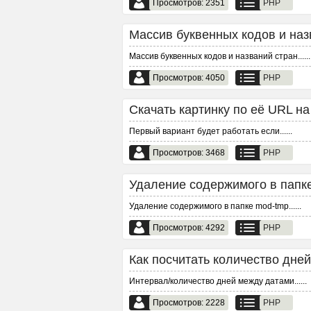
Просмотров: 2351
PHP
Массив буквенных кодов и назв
Массив буквенных кодов и названий стран...
...
Просмотров: 4050
PHP
Скачать картинку по её URL на
Первый вариант будет работать если...
...
Просмотров: 3468
PHP
Удаление содержимого в папке
Удаление содержимого в папке mod-tmp...
...
Просмотров: 4292
PHP
Как посчитать количество дней
Интервал/количество дней между датами...
...
Просмотров: 2228
PHP