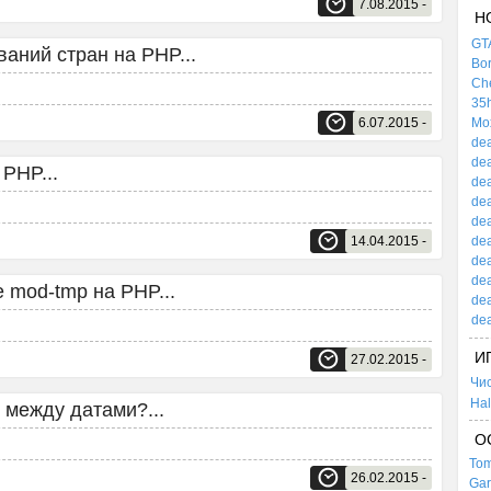
7.08.2015 -
Н
GTA
аний стран на PHP...
Bor
Che
35h
6.07.2015 -
Mox
dea
dea
 PHP...
dea
dea
dea
14.04.2015 -
dea
dea
dea
 mod-tmp на PHP...
dea
dea
И
27.02.2015 -
Чи
Hal
 между датами?...
О
Tom
26.02.2015 -
Gar