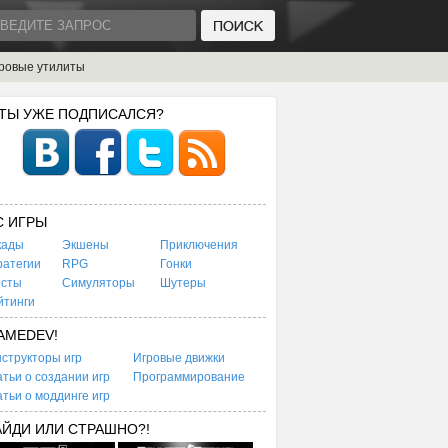
ровые утилиты
 ТЫ УЖЕ ПОДПИСАЛСЯ?
C ИГРЫ
кады
Экшены
Приключения
ратегии
RPG
Гонки
есты
Симуляторы
Шутеры
йтинги
AMEDEV!
структоры игр
Игровые движки
тьи о создании игр
Программирование
тьи о моддинге игр
АЙДИ ИЛИ СТРАШНО?!