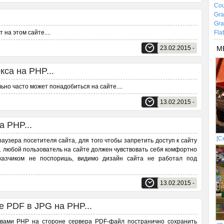
Cou
Gra
Gra
т на этом сайте.
...
Fla
23.02.2015 -
М
са на PHP...
ьно часто может понадобиться на сайте.
...
13.02.2015 -
 PHP...
[С
аузера посетителя сайта, для того чтобы запретить доступ к сайту
к. любой пользователь на сайте должен чувствовать себя комфортно
аказчиком не поспоришь, видимо дизайн сайта не работал под
13.02.2015 -
 PDF в JPG на PHP...
твами PHP на стороне сервера PDF-файл постранично сохранить