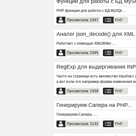
Функции для работы с БД MySQ
PHP функции для работы с БД MySQL.
...
Просмотров: 2497
PHP
Аналог json_decode() для XML 
Работает с помощью XMLWriter...
...
Просмотров: 2595
PHP
RegExp для выдергивания INP
Часто на странице есть множество input'ов с
а вот если это например форма изменения ин
Просмотров: 1939
PHP
Генерируем Сапера на PHP...
Генерируем Сапера...
...
Просмотров: 3132
PHP