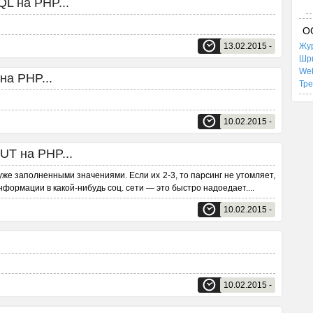
L на PHP...
О
13.02.2015 -
Жур
Шр
We
на PHP...
Тр
10.02.2015 -
UT на PHP...
 уже заполненными значениями. Если их 2-3, то парсинг не утомляет,
формации в какой-нибудь соц. сети — это быстро надоедает.
...
10.02.2015 -
10.02.2015 -