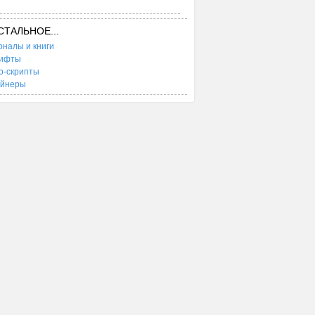
СТАЛЬНОЕ...
налы и книги
ифты
b-скрипты
ейнеры