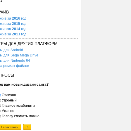
31
РХИВ
рхив за
2016
год
рхив за
2015
год
рхив за
2014
год
рхив за
2013
год
ГРЫ ДЛЯ ДРУГИХ ПЛАТФОРМ
ы для Android
ы для Sega Mega Drive
ы для Nintendo 64
а ромхак-файлов
ПРОСЫ
ак вам новый дизайн сайта?
Отлично
Удобный
Главное юзабилити
Ужасно
Голову сломать можно
Голосовать
+