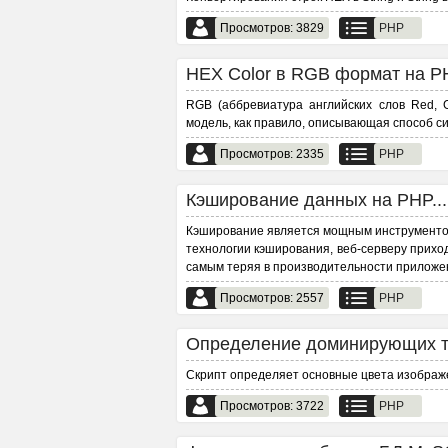
Просмотров: 3829
PHP
HEX Color в RGB формат на PH
RGB (аббревиатура английских слов Red, 
модель, как правило, описывающая способ с
Просмотров: 2335
PHP
Кэширование данных на PHP...
Кэширование является мощным инструментом
технологии кэширования, веб-серверу прихо
самым теряя в производительности приложе
Просмотров: 2557
PHP
Определение доминирующих то
Скрипт определяет основные цвета изображ
Просмотров: 3722
PHP