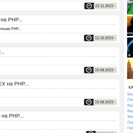
22.11.2015 -
на PHP...
 языке PHP.
...
12.10.2015 -
..
15.08.2015 -
X на PHP...
К
Бр
Пл
15.08.2015 -
Ви
Ви
на PHP...
Фа
Гр
Гр