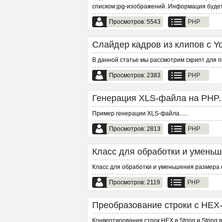
списком jpg-изображений. Информация буде
Просмотров: 5543
PHP
Слайдер кадров из клипов с Yo
В данной статье мы рассмотрим скрипт для по
Просмотров: 2383
PHP
Генерация XLS-файла на PHP..
Пример генерации XLS-файла...
...
Просмотров: 2813
PHP
Класс для обработки и уменьш
Класс для обработки и уменьшения размера 
Просмотров: 2119
PHP
Преобразование строки с HEX-к
Конвертирования строк HEX в String и String 