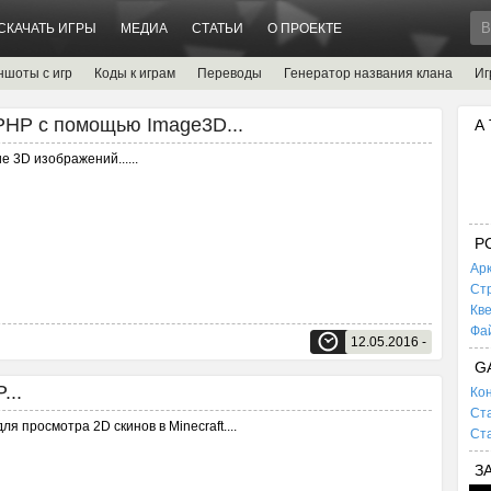
СКАЧАТЬ ИГРЫ
МЕДИА
СТАТЬИ
О ПРОЕКТЕ
ншоты с игр
Коды к играм
Переводы
Генератор названия клана
Иг
PHP с помощью Image3D...
А
е 3D изображений...
...
P
Ар
Ст
Кв
Фа
12.05.2016 -
G
...
Кон
Ста
ля просмотра 2D скинов в Minecraft.
...
Ста
З