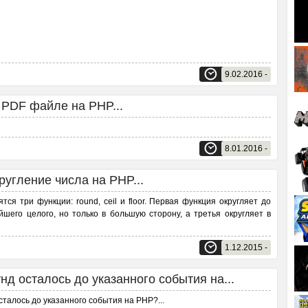
9.02.2016 -
 PDF файле на PHP...
8.01.2016 -
кругление числа на PHP...
ся три функции: round, ceil и floor. Первая функция округляет до
шего целого, но только в большую сторону, а третья округляет в
1.12.2015 -
нд осталось до указанного события на...
осталось до указанного события на PHP?
...