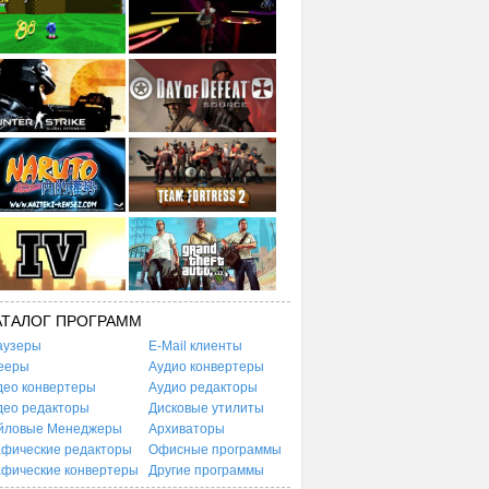
АТАЛОГ ПРОГРАММ
аузеры
E-Mail клиенты
ееры
Аудио конвертеры
део конвертеры
Аудио редакторы
део редакторы
Дисковые утилиты
йловые Менеджеры
Архиваторы
афические редакторы
Офисные программы
афические конвертеры
Другие программы