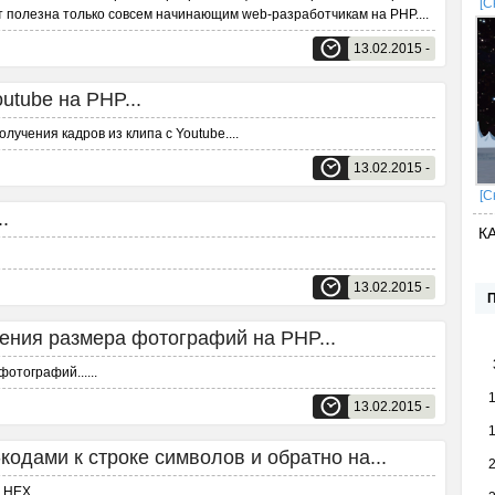
[С
т полезна только совсем начинающим web-разработчикам на PHP.
...
13.02.2015 -
utube на PHP...
лучения кадров из клипа с Youtube.
...
13.02.2015 -
[С
.
К
13.02.2015 -
ения размера фотографий на PHP...
фотографий...
...
13.02.2015 -
одами к строке символов и обратно на...
в HEX.
...