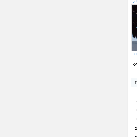
[С
[С
К