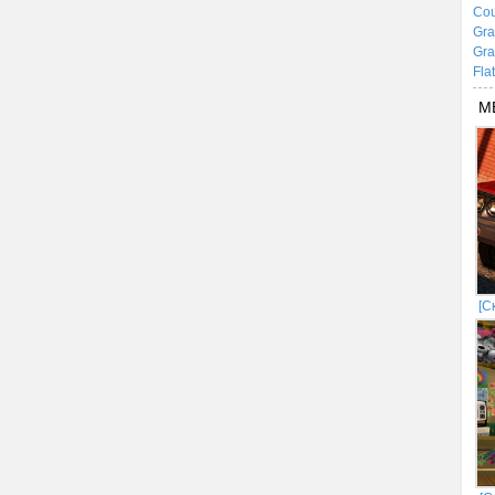
Cou
Gra
Gra
Fla
М
[С