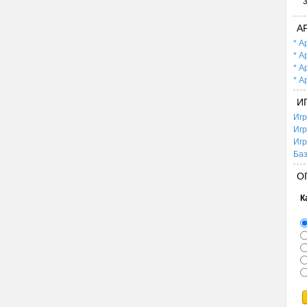
А
* А
* А
* А
* А
И
Игр
Игр
Игр
Баз
О
К