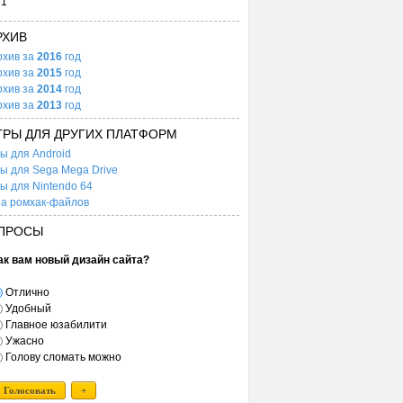
31
РХИВ
рхив за
2016
год
рхив за
2015
год
рхив за
2014
год
рхив за
2013
год
ГРЫ ДЛЯ ДРУГИХ ПЛАТФОРМ
ы для Android
ы для Sega Mega Drive
ы для Nintendo 64
а ромхак-файлов
ПРОСЫ
ак вам новый дизайн сайта?
Отлично
Удобный
Главное юзабилити
Ужасно
Голову сломать можно
Голосовать
+