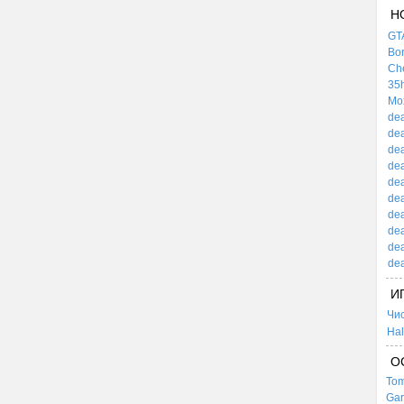
Н
GTA
Bor
Che
35h
Mox
dea
dea
dea
dea
dea
dea
dea
dea
dea
dea
И
Чи
Hal
О
Tom
Gar