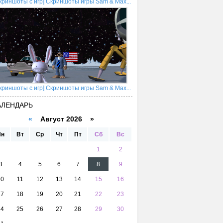
криншоты с игр] Скриншоты игры Sam & Max...
криншоты с игр] Скриншоты игры Sam & Max...
АЛЕНДАРЬ
«
Август 2026 »
Пн
Вт
Ср
Чт
Пт
Сб
Вс
1
2
3
4
5
6
7
8
9
10
11
12
13
14
15
16
17
18
19
20
21
22
23
24
25
26
27
28
29
30