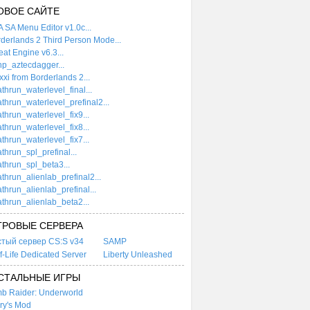
ОВОЕ САЙТЕ
 SA Menu Editor v1.0c...
derlands 2 Third Person Mode...
at Engine v6.3...
p_aztecdagger...
xi from Borderlands 2...
thrun_waterlevel_final...
thrun_waterlevel_prefinal2...
thrun_waterlevel_fix9...
thrun_waterlevel_fix8...
thrun_waterlevel_fix7...
thrun_spl_prefinal...
thrun_spl_beta3...
thrun_alienlab_prefinal2...
thrun_alienlab_prefinal...
thrun_alienlab_beta2...
ГРОВЫЕ СЕРВЕРА
стый сервер CS:S v34
SAMP
f-Life Dedicated Server
Liberty Unleashed
СТАЛЬНЫЕ ИГРЫ
b Raider: Underworld
ry's Mod