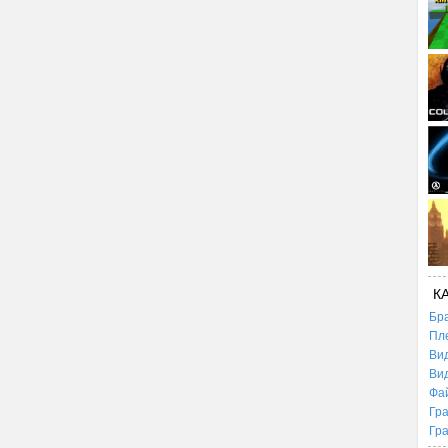
К
Бр
Пл
Ви
Ви
Фа
Гр
Гр