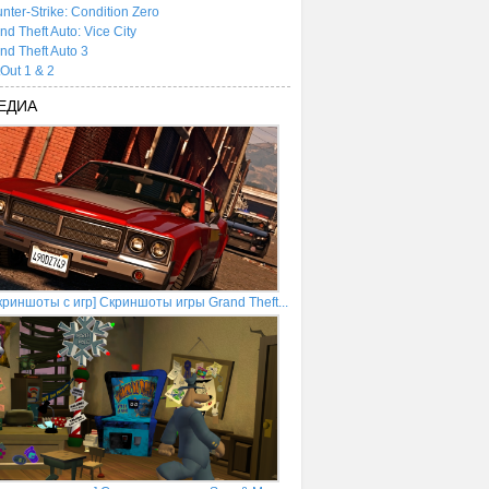
nter-Strike: Condition Zero
nd Theft Auto: Vice City
nd Theft Auto 3
tOut 1 & 2
ЕДИА
криншоты с игр] Скриншоты игры Grand Theft...