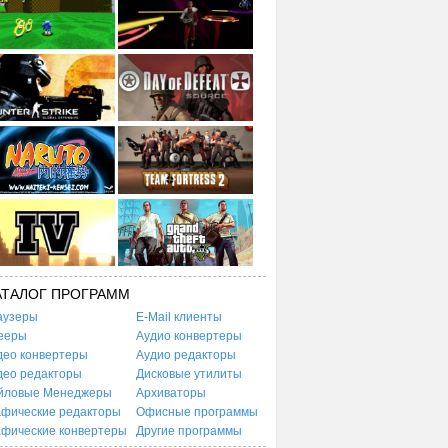
АТАЛОГ ПРОГРАММ
аузеры
E-Mail клиенты
ееры
Аудио конвертеры
део конвертеры
Аудио редакторы
део редакторы
Дисковые утилиты
йловые Менеджеры
Архиваторы
афические редакторы
Офисные программы
афические конвертеры
Другие программы