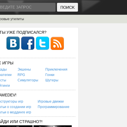
ровые утилиты
 ТЫ УЖЕ ПОДПИСАЛСЯ?
C ИГРЫ
кады
Экшены
Приключения
ратегии
RPG
Гонки
есты
Симуляторы
Шутеры
йтинги
AMEDEV!
структоры игр
Игровые движки
тьи о создании игр
Программирование
тьи о моддинге игр
АЙДИ ИЛИ СТРАШНО?!