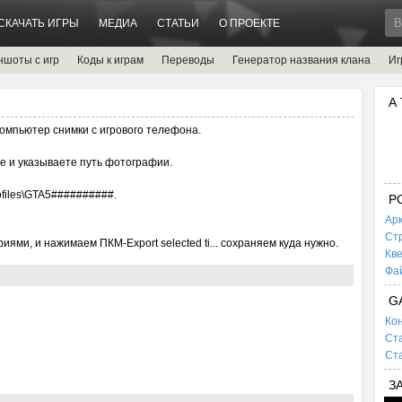
СКАЧАТЬ ИГРЫ
МЕДИА
СТАТЬИ
О ПРОЕКТЕ
ншоты с игр
Коды к играм
Переводы
Генератор названия клана
Иг
А
омпьютер снимки с игрового телефона.
re и указываете путь фотографии.
files\GTA5##########.
P
Ар
Ст
ми, и нажимаем ПКМ-Export selected ti... сохраняем куда нужно.
Кв
Фа
G
Кон
Ста
Ста
З