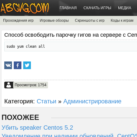
ГЛАВНАЯ
СКАЧАТЬ ИГРЫ
МЕДИА
Прохождения игр
Игровые обзоры
Скриншоты с игр
Коды к играм
Способ освободить парочку гигов на сервере с Cen
sudo yum clean all
Просмотров: 1754
Категория:
Статьи
»
Администрирование
ПОХОЖЕЕ
Убить speaker Centos 5.2
Уведомление при наличии обновлений, CentO