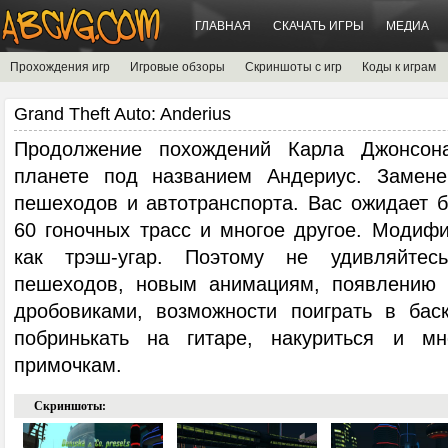
ГЛАВНАЯ
СКАЧАТЬ ИГРЫ
МЕДИА
Прохождения игр
Игровые обзоры
Скриншоты с игр
Коды к играм
Grand Theft Auto: Anderius
Продолжение похождений Карла Джонсон
планете под названием Андериус. Замен
пешеходов и автотранспорта. Вас ожидает б
60 гоночных трасс и многое другое. Модифи
как трэш-угар. Поэтому не удивляйтес
пешеходов, новым анимациям, появлению 
дробовиками, возможности поиграть в бас
побринькать на гитаре, накуриться и м
примочкам.
Скриншоты: