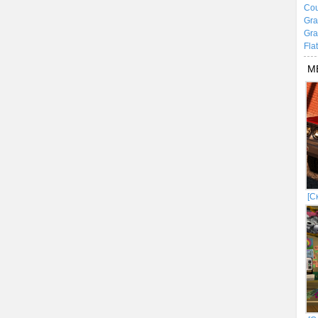
Cou
Gra
Gra
Fla
М
[С