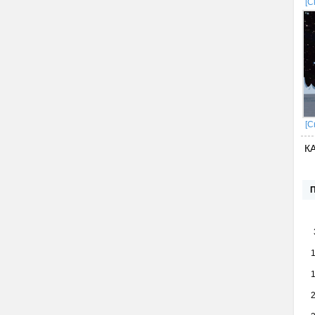
[С
[С
К