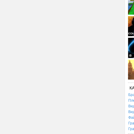
К
Бр
Пл
Ви
Ви
Фа
Гр
Гр