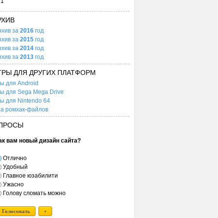
31
РХИВ
рхив за
2016
год
рхив за
2015
год
рхив за
2014
год
рхив за
2013
год
ГРЫ ДЛЯ ДРУГИХ ПЛАТФОРМ
ы для Android
ы для Sega Mega Drive
ы для Nintendo 64
а ромхак-файлов
ПРОСЫ
ак вам новый дизайн сайта?
Отлично
Удобный
Главное юзабилити
Ужасно
Голову сломать можно
Голосовать
+