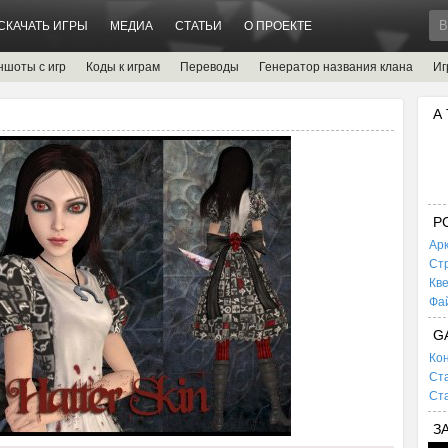
СКАЧАТЬ ИГРЫ
МЕДИА
СТАТЬИ
О ПРОЕКТЕ
ншоты с игр
Коды к играм
Переводы
Генератор названия клана
Иг
А
P
Ар
Ст
Кв
Фа
G
Кон
Ста
Ста
З