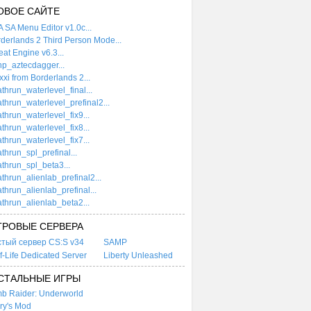
ОВОЕ САЙТЕ
 SA Menu Editor v1.0c...
derlands 2 Third Person Mode...
at Engine v6.3...
p_aztecdagger...
xi from Borderlands 2...
thrun_waterlevel_final...
thrun_waterlevel_prefinal2...
thrun_waterlevel_fix9...
thrun_waterlevel_fix8...
thrun_waterlevel_fix7...
thrun_spl_prefinal...
thrun_spl_beta3...
thrun_alienlab_prefinal2...
thrun_alienlab_prefinal...
thrun_alienlab_beta2...
ГРОВЫЕ СЕРВЕРА
стый сервер CS:S v34
SAMP
f-Life Dedicated Server
Liberty Unleashed
СТАЛЬНЫЕ ИГРЫ
b Raider: Underworld
ry's Mod