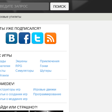
ровые утилиты
 ТЫ УЖЕ ПОДПИСАЛСЯ?
C ИГРЫ
кады
Экшены
Приключения
ратегии
RPG
Гонки
есты
Симуляторы
Шутеры
йтинги
AMEDEV!
структоры игр
Игровые движки
тьи о создании игр
Программирование
тьи о моддинге игр
АЙДИ ИЛИ СТРАШНО?!