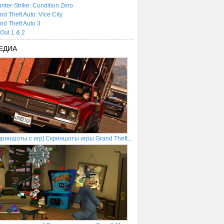
nter-Strike: Condition Zero
nd Theft Auto: Vice City
nd Theft Auto 3
tOut 1 & 2
ЕДИА
криншоты с игр] Скриншоты игры Grand Theft...