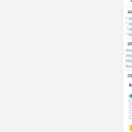
А
* А
* А
* А
* А
И
Игр
Игр
Игр
Баз
О
К