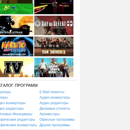
АТАЛОГ ПРОГРАММ
аузеры
E-Mail клиенты
ееры
Аудио конвертеры
део конвертеры
Аудио редакторы
део редакторы
Дисковые утилиты
йловые Менеджеры
Архиваторы
афические редакторы
Офисные программы
афические конвертеры
Другие программы