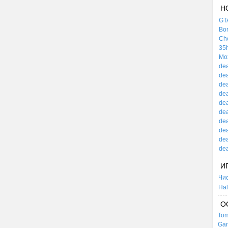
Н
GTA
Bor
Che
35h
Mox
dea
dea
dea
dea
dea
dea
dea
dea
dea
dea
И
Чи
Hal
О
Tom
Gar