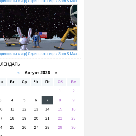
криншоты с игр] Скриншоты игры Sam & Max...
криншоты с игр] Скриншоты игры Sam & Max...
АЛЕНДАРЬ
«
Август 2026 »
Пн
Вт
Ср
Чт
Пт
Сб
Вс
1
2
3
4
5
6
7
8
9
10
11
12
13
14
15
16
17
18
19
20
21
22
23
24
25
26
27
28
29
30