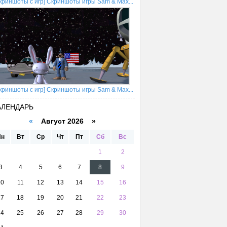
криншоты с игр] Скриншоты игры Sam & Max...
криншоты с игр] Скриншоты игры Sam & Max...
АЛЕНДАРЬ
«
Август 2026 »
Пн
Вт
Ср
Чт
Пт
Сб
Вс
1
2
3
4
5
6
7
8
9
10
11
12
13
14
15
16
17
18
19
20
21
22
23
24
25
26
27
28
29
30