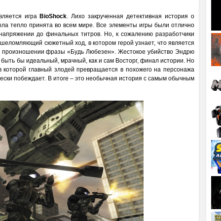
вляется игра
BioShock
. Лихо закрученная детективная история о
ыла тепло принята во всем мире. Все элементы игры были отлично
 напряжении до финальных титров. Но, к сожалению разработчики
Ошеломляющий сюжетный ход, в котором герой узнает, что является
 произношении фразы «Будь Любезен». Жестокое убийство Эндрю
 быть бы идеальный, мрачный, как и сам Восторг, финал истории. Но
в которой главный злодей превращается в похожего на персонажа
ически побеждает. В итоге – это необычная история с самым обычным