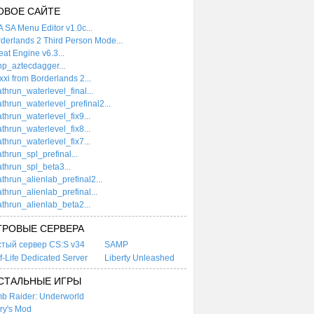
ОВОЕ САЙТЕ
 SA Menu Editor v1.0c...
derlands 2 Third Person Mode...
at Engine v6.3...
p_aztecdagger...
xi from Borderlands 2...
thrun_waterlevel_final...
thrun_waterlevel_prefinal2...
thrun_waterlevel_fix9...
thrun_waterlevel_fix8...
thrun_waterlevel_fix7...
thrun_spl_prefinal...
thrun_spl_beta3...
thrun_alienlab_prefinal2...
thrun_alienlab_prefinal...
thrun_alienlab_beta2...
ГРОВЫЕ СЕРВЕРА
стый сервер CS:S v34
SAMP
f-Life Dedicated Server
Liberty Unleashed
СТАЛЬНЫЕ ИГРЫ
b Raider: Underworld
ry's Mod