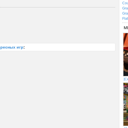
Cou
Gra
Gra
Fla
М
ересных игр
:
[С