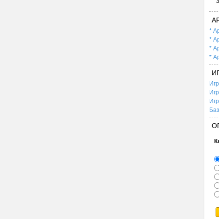
А
* А
* А
* А
* А
И
Игр
Игр
Игр
Баз
О
К