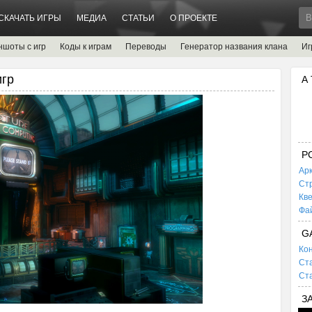
СКАЧАТЬ ИГРЫ
МЕДИА
СТАТЬИ
О ПРОЕКТЕ
ншоты с игр
Коды к играм
Переводы
Генератор названия клана
Иг
игр
А
P
Ар
Ст
Кв
Фа
G
Кон
Ста
Ста
З