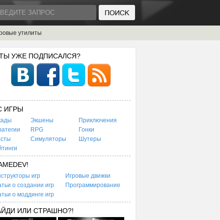
ровые утилиты
 ТЫ УЖЕ ПОДПИСАЛСЯ?
C ИГРЫ
кады
Экшены
Приключения
ратегии
RPG
Гонки
есты
Симуляторы
Шутеры
йтинги
AMEDEV!
структоры игр
Игровые движки
тьи о создании игр
Программирование
тьи о моддинге игр
АЙДИ ИЛИ СТРАШНО?!