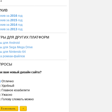
31
РХИВ
рхив за
2016
год
рхив за
2015
год
рхив за
2014
год
рхив за
2013
год
ГРЫ ДЛЯ ДРУГИХ ПЛАТФОРМ
ы для Android
ы для Sega Mega Drive
ы для Nintendo 64
а ромхак-файлов
ПРОСЫ
ак вам новый дизайн сайта?
Отлично
Удобный
Главное юзабилити
Ужасно
Голову сломать можно
Голосовать
+