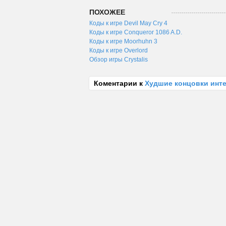
ПОХОЖЕЕ
Коды к игре Devil May Cry 4
Коды к игре Conqueror 1086 A.D.
Коды к игре Moorhuhn 3
Коды к игре Overlord
Обзор игры Crystalis
Коментарии к
Худшие концовки инт