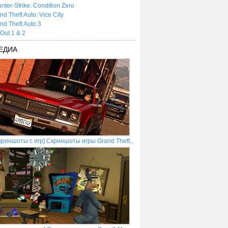
nter-Strike: Condition Zero
nd Theft Auto: Vice City
nd Theft Auto 3
tOut 1 & 2
ЕДИА
криншоты с игр] Скриншоты игры Grand Theft...