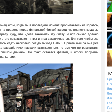
конец игры, когда вы в последний момент прорываетесь на корабль,
ы на пределе перед финальной битвой за родную планету, когда вы
ралу Худу, что идете закончить эту битву. И вот сейчас должно
о этого показывают титры и игра заканчивается. Для того чтобы все
шлось ждать несколько лет до выхода Halo 3. Причем вышла она уже
од разработчики назвали вынужденным, потому что не рассчитали
слишком длинной. Но факт остается фактом, и игроки получили
вольствие.
К
Бр
Пл
Ви
Ви
Фа
Гр
Гр