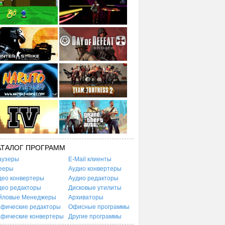
АТАЛОГ ПРОГРАММ
аузеры
E-Mail клиенты
ееры
Аудио конвертеры
део конвертеры
Аудио редакторы
део редакторы
Дисковые утилиты
йловые Менеджеры
Архиваторы
афические редакторы
Офисные программы
афические конвертеры
Другие программы