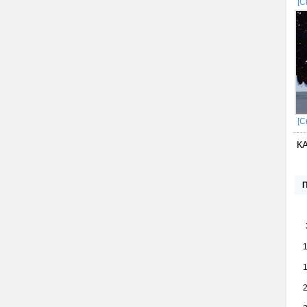
[С
[С
К