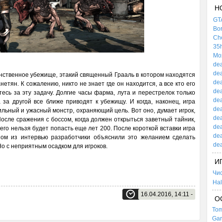
Н
GTA
Bor
Che
35h
Mox
dea
dea
инственное убежище, этакий священный Грааль в котором находятся
dea
тян. К сожалению, никто не знает где он находится, а все кто его
dea
тесь за эту задачу. Долгие часы фарма, лута и перестрелок только
dea
за другой все ближе приводят к убежищу. И когда, наконец, игра
dea
сильный и ужасный монстр, охраняющий цель. Вот оно, думает игрок,
dea
После сражения с боссом, когда должен открыться заветный тайник,
dea
него нельзя будет попасть еще лет 200. После короткой вставки игра
dea
ном из интервью разработчики объяснили это желанием сделать
dea
Но с неприятным осадком для игроков.
И
Чи
Hal
16.04.2016, 14:11 -
О
Tom
Gar