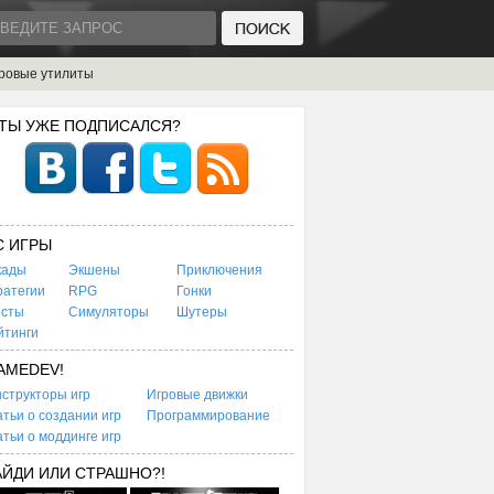
ровые утилиты
 ТЫ УЖЕ ПОДПИСАЛСЯ?
C ИГРЫ
кады
Экшены
Приключения
ратегии
RPG
Гонки
есты
Симуляторы
Шутеры
йтинги
AMEDEV!
структоры игр
Игровые движки
тьи о создании игр
Программирование
тьи о моддинге игр
АЙДИ ИЛИ СТРАШНО?!