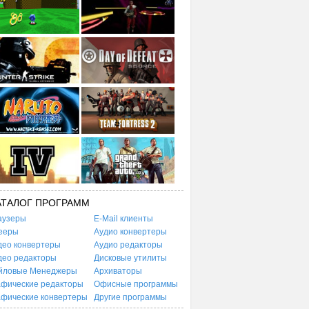
АТАЛОГ ПРОГРАММ
аузеры
E-Mail клиенты
ееры
Аудио конвертеры
део конвертеры
Аудио редакторы
део редакторы
Дисковые утилиты
йловые Менеджеры
Архиваторы
афические редакторы
Офисные программы
афические конвертеры
Другие программы