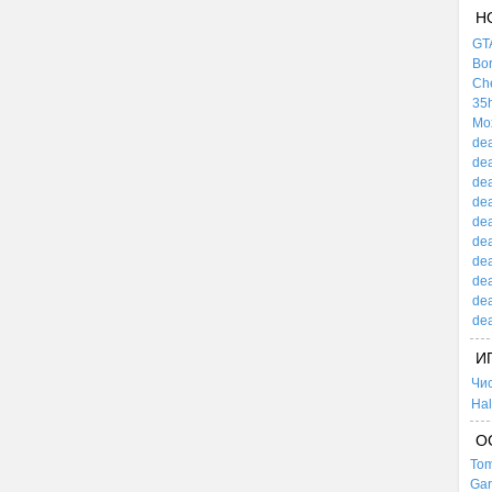
Н
GTA
Bor
Che
35h
Mox
dea
dea
dea
dea
dea
dea
dea
dea
dea
dea
И
Чи
Hal
О
Tom
Gar