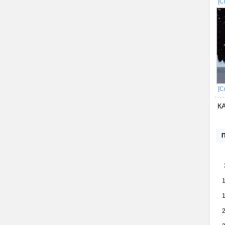
[С
[С
К