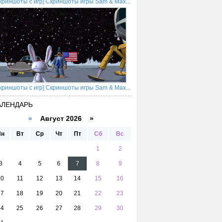
криншоты с игр] Скриншоты игры Sam & Max...
криншоты с игр] Скриншоты игры Sam & Max...
АЛЕНДАРЬ
«
Август 2026 »
Пн
Вт
Ср
Чт
Пт
Сб
Вс
1
2
3
4
5
6
7
8
9
10
11
12
13
14
15
16
17
18
19
20
21
22
23
24
25
26
27
28
29
30