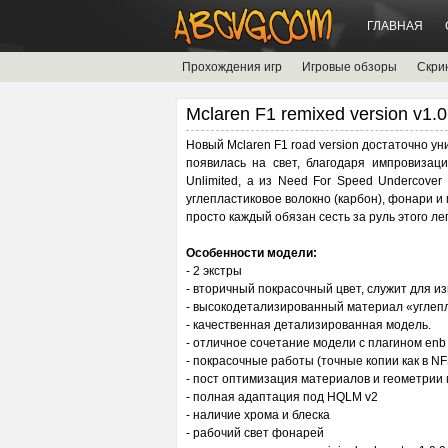
ГЛАВНАЯ
Прохождения игр
Игровые обзоры
Скри
Mclaren F1 remixed version v1.0
Новый Mclaren F1 road version достаточно у
появилась на свет, благодаря импровизаци
Unlimited, а из Need For Speed Undercover 
углепластиковое волокно (карбон), фонари 
просто каждый обязан сесть за руль этого л
Особенности модели:
- 2 экстры
- вторичный покрасочный цвет, служит для 
- высокодетализированный материал «углепл
- качественная детализированная модель.
- отличное сочетание модели с плагином enb 
- покрасочные работы (точные копии как в NFS
- пост оптимизация материалов и геометрии
- полная адаптация под HQLM v2
- наличие хрома и блеска
- рабочий свет фонарей