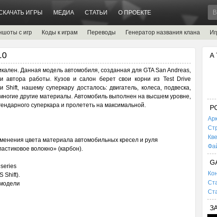
СКАЧАТЬ ИГРЫ
МЕДИА
СТАТЬИ
О ПРОЕКТЕ
ншоты с игр
Коды к играм
Переводы
Генератор названия клана
Иг
.0
А
никален. Данная модель автомобиля, созданная для GTA San Andreas,
и автора работы. Кузов и салон берет свои корни из Test Drive
и Shift, нашему суперкару досталось: двигатель, колеса, подвеска,
и многие другие материалы. Автомобиль выполнен на высшем уровне,
егендарного суперкара и пролететь на максимальной.
P
Ар
Ст
Кв
изменения цвета материала автомобильных кресел и руля
Фа
астиковое волокно» (карбон).
G
series
Кон
 Shift).
Ста
 модели
Ста
З