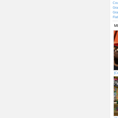
Cou
Gra
Gra
Fla
М
[С