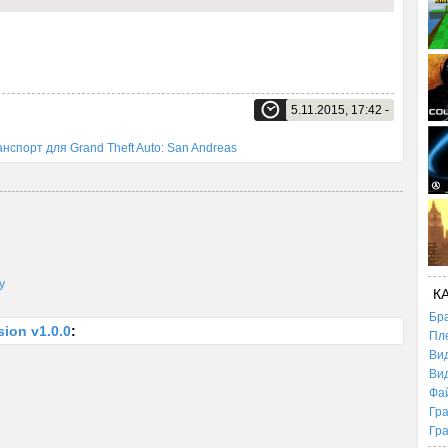
5.11.2015, 17:42 -
анспорт для Grand Theft Auto: San Andreas
y
К
Бр
sion v1.0.0
:
Пл
Ви
Ви
Фа
Гр
Гр