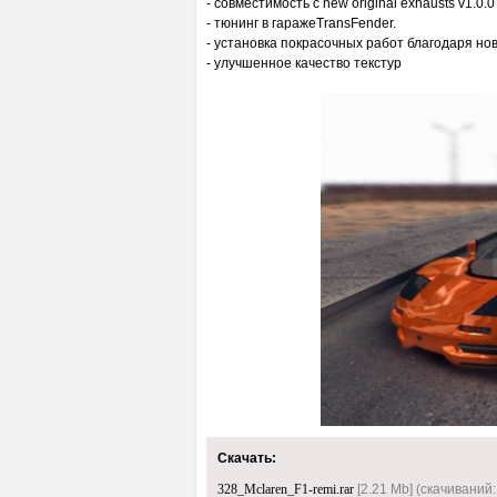
- совместимость с new original exhausts v1.0.0
- тюнинг в гаражеTransFender.
- установка покрасочных работ благодаря но
- улучшенное качество текстур
Скачать:
328_Mclaren_F1-remi.rar
[2.21 Mb] (cкачиваний: