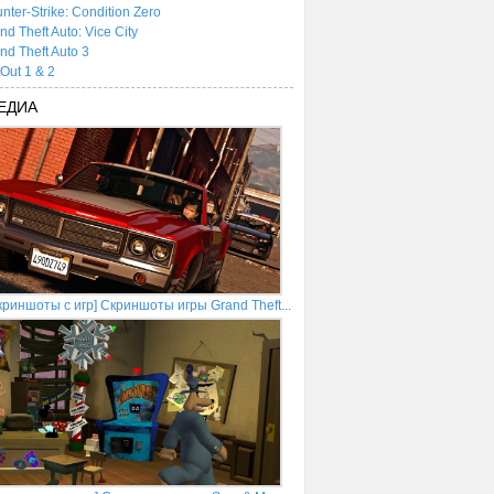
nter-Strike: Condition Zero
nd Theft Auto: Vice City
nd Theft Auto 3
tOut 1 & 2
ЕДИА
криншоты с игр] Скриншоты игры Grand Theft...