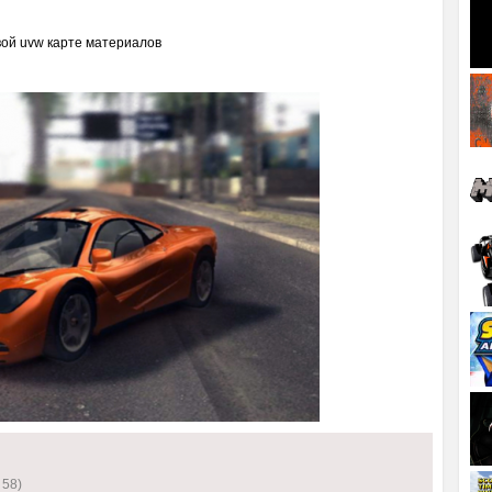
вой uvw карте материалов
 58)