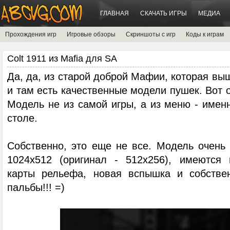
ГЛАВНАЯ
СКАЧАТЬ ИГРЫ
МЕДИА
Прохождения игр
Игровые обзоры
Скриншоты с игр
Коды к играм
Colt 1911 из Mafia для SA
Да, да, из старой доброй Мафии, которая выш
и там есть качественные модели пушек. Вот о
Модель не из самой игры, а из меню - имен
столе.
Собственно, это еще не все. Модель очень 
1024x512 (оригинал - 512x256), имеются 
карты рельефа, новая вспышка и собствен
пальбы!!! =)