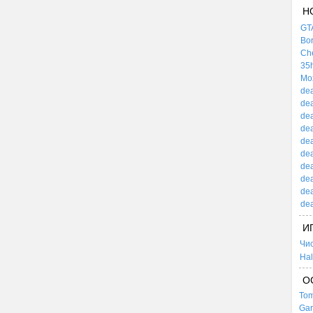
Н
GTA
Bor
Che
35h
Mox
dea
dea
dea
dea
dea
dea
dea
dea
dea
dea
И
Чи
Hal
О
Tom
Gar