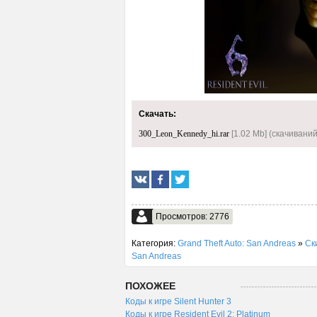
Скачать:
300_Leon_Kennedy_hi.rar
[1.02 Mb] (cкачиваний
Просмотров: 2776
Категория:
Grand Theft Auto: San Andreas
»
Ск
San Andreas
ПОХОЖЕЕ
Коды к игре Silent Hunter 3
Коды к игре Resident Evil 2: Platinum