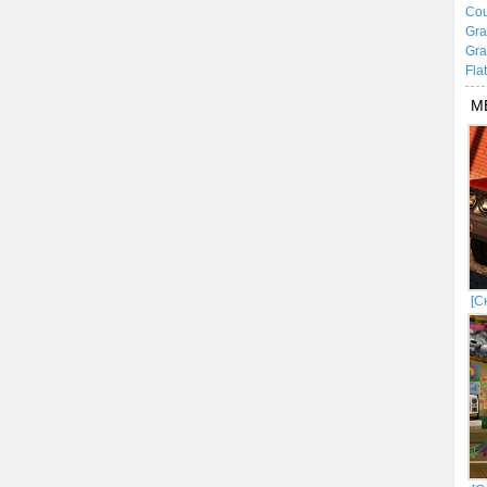
Cou
Gra
Gra
Fla
М
[С