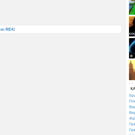
om RE4
:
К
Бр
Пл
Ви
Ви
Фа
Гр
Гр