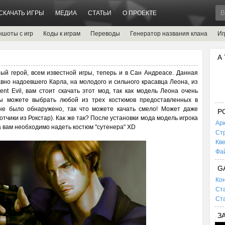
СКАЧАТЬ ИГРЫ
МЕДИА
СТАТЬИ
О ПРОЕКТЕ
ншоты с игр
Коды к играм
Переводы
Генератор названия клана
Иг
А
ный герой, всем известной игры, теперь и в Сан Андреасе. Данная
вно надоевшего Карла, на молодого и сильного красавца Леона, из
nt Evil, вам стоит скачать этот мод, так как модель Леона очень
Вы можете выбрать любой из трех костюмов предоставленных в
 не было обнаружено, так что можете качать смело! Может даже
P
тчики из Рокстар). Как же так? После установки мода модель игрока
Ар
на вам необходимо надеть костюм "сутенера" XD
Ст
Кв
Фа
G
Кон
Ста
Ста
З