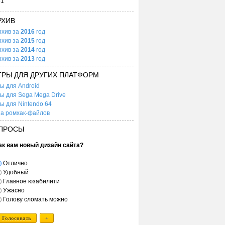
31
РХИВ
рхив за
2016
год
рхив за
2015
год
рхив за
2014
год
рхив за
2013
год
ГРЫ ДЛЯ ДРУГИХ ПЛАТФОРМ
ы для Android
ы для Sega Mega Drive
ы для Nintendo 64
а ромхак-файлов
ПРОСЫ
ак вам новый дизайн сайта?
Отлично
Удобный
Главное юзабилити
Ужасно
Голову сломать можно
Голосовать
+