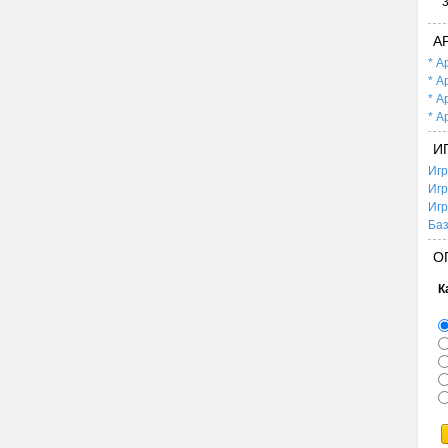
А
* А
* А
* А
* А
И
Игр
Игр
Игр
Баз
О
К