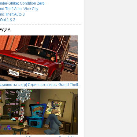
nter-Strike: Condition Zero
nd Theft Auto: Vice City
nd Theft Auto 3
tOut 1 & 2
ЕДИА
криншоты с игр] Скриншоты игры Grand Theft...