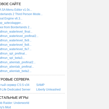
ОВОЕ САЙТЕ
 SA Menu Editor v1.0c...
derlands 2 Third Person Mode...
at Engine v6.3...
p_aztecdagger...
xi from Borderlands 2...
thrun_waterlevel_final...
thrun_waterlevel_prefinal2...
thrun_waterlevel_fix9...
thrun_waterlevel_fix8...
thrun_waterlevel_fix7...
thrun_spl_prefinal...
thrun_spl_beta3...
thrun_alienlab_prefinal2...
thrun_alienlab_prefinal...
thrun_alienlab_beta2...
ГРОВЫЕ СЕРВЕРА
стый сервер CS:S v34
SAMP
f-Life Dedicated Server
Liberty Unleashed
СТАЛЬНЫЕ ИГРЫ
b Raider: Underworld
ry's Mod