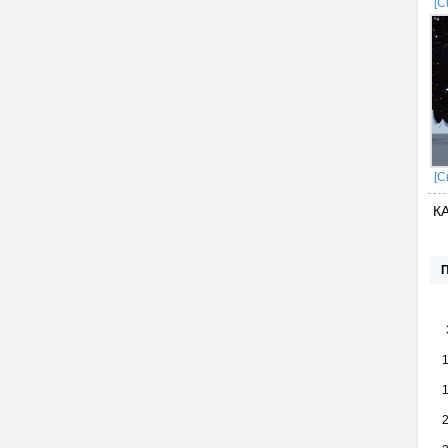
[С
[С
К