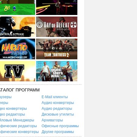
АТАЛОГ ПРОГРАММ
аузеры
E-Mail клиенты
ееры
Аудио конвертеры
део конвертеры
Аудио редакторы
део редакторы
Дисковые утилиты
йловые Менеджеры
Архиваторы
афические редакторы
Офисные программы
афические конвертеры
Другие программы