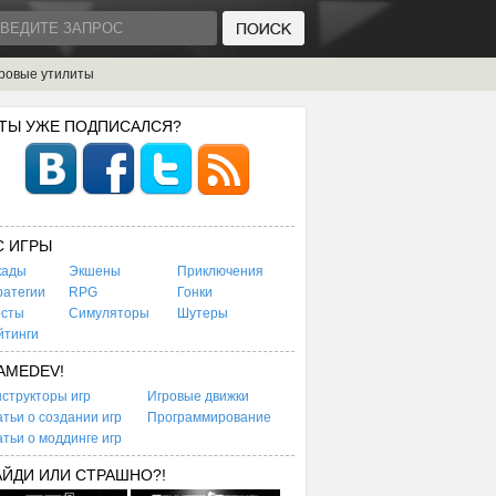
ровые утилиты
 ТЫ УЖЕ ПОДПИСАЛСЯ?
C ИГРЫ
кады
Экшены
Приключения
ратегии
RPG
Гонки
есты
Симуляторы
Шутеры
йтинги
AMEDEV!
структоры игр
Игровые движки
тьи о создании игр
Программирование
тьи о моддинге игр
АЙДИ ИЛИ СТРАШНО?!