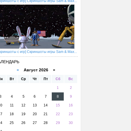
криншоты с игр] Скриншоты игры Sam & Max...
криншоты с игр] Скриншоты игры Sam & Max...
АЛЕНДАРЬ
«
Август 2026 »
Пн
Вт
Ср
Чт
Пт
Сб
Вс
1
2
3
4
5
6
7
8
9
10
11
12
13
14
15
16
17
18
19
20
21
22
23
24
25
26
27
28
29
30