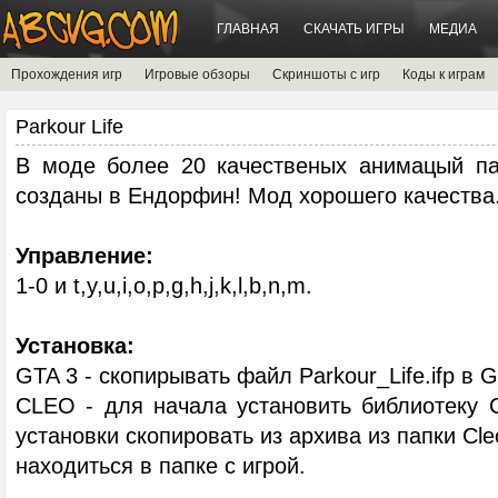
ГЛАВНАЯ
СКАЧАТЬ ИГРЫ
МЕДИА
Прохождения игр
Игровые обзоры
Скриншоты с игр
Коды к играм
Parkour Life
В моде более 20 качественых анимацый па
созданы в Ендорфин! Мод хорошего качества
Управление:
1-0 и t,y,u,i,o,p,g,h,j,k,l,b,n,m.
Установка:
GTA 3 - скопирывать файл Parkour_Life.ifp в 
CLEO - для начала установить библиотеку 
установки скопировать из архива из папки Сl
находиться в папке с игрой.