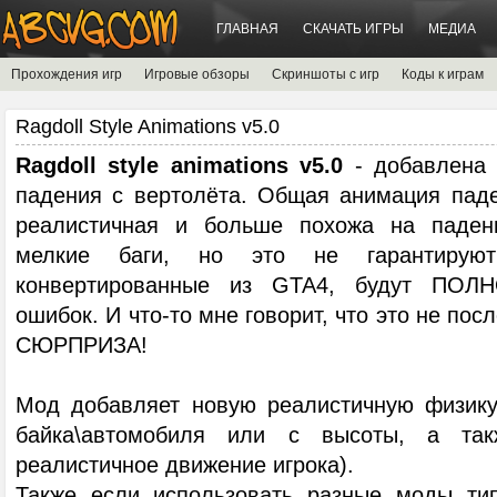
ГЛАВНАЯ
СКАЧАТЬ ИГРЫ
МЕДИА
Прохождения игр
Игровые обзоры
Скриншоты с игр
Коды к играм
Ragdoll Style Animations v5.0
Ragdoll style animations v5.0
- добавлена 
падения с вертолёта. Общая анимация пад
реалистичная и больше похожа на паден
мелкие баги, но это не гарантирую
конвертированные из GTA4, будут ПОЛ
ошибок. И что-то мне говорит, что это не по
СЮРПРИЗА!
Мод добавляет новую реалистичную физику
байка\автомобиля или с высоты, а та
реалистичное движение игрока).
Также если использовать разные моды тип