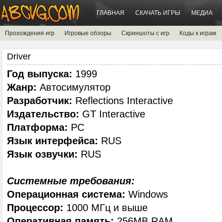
ГЛАВНАЯ
СКАЧАТЬ ИГРЫ
МЕДИА
Прохождения игр
Игровые обзоры
Скриншоты с игр
Коды к играм
Driver
Год выпуска:
1999
Жанр:
Автосимулятор
Разработчик:
Reflections Interactive
Издательство:
GT Interactive
Платформа:
PC
Язык интерфейса:
RUS
Язык озвучки:
RUS
Системные требования:
Операционная система:
Windows
Процессор:
1000 МГц и выше
Оперативная память:
256MB RAM