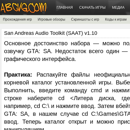
ГЛАВНАЯ
СКАЧАТЬ ИГРЫ
МЕДИА
Прохождения игр
Игровые обзоры
Скриншоты с игр
Коды к играм
San Andreas Audio Toolkit (SAAT) v1.10
Основное достоинство набора — можно по
озвучку GTA: SA. Недостаток всего один — 
графического интерфейса.
Практика:
Распакуйте файлы неофициальн
корневой каталог установленной игры. Выбе
Выполнить, введите команду cmd и нажмит
строке наберите cd <Литера диска, где
например, cd C:\ и нажмите ввод. Затем вбей
GTA: SA, в нашем случае cd C:\Games\GTA
ввод. Теперь каталог открыт и можно при
манипуляциям.