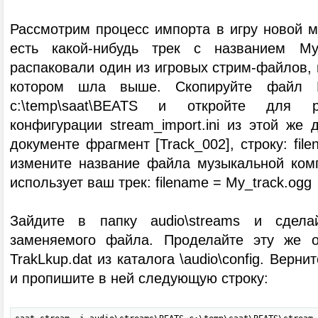
Рассмотрим процесс импорта в игру новой м
есть какой-нибудь трек с названием My
распаковали один из игровых стрим-файлов, н
котором шла выше. Скопируйте файл M
c:\temp\saat\BEATS и откройте для р
конфигурации stream_import.ini из этой же
документе фрагмент [Track_002], строку: fil
измените название файла музыкальной комп
использует ваш трек: filename = My_track.ogg
Зайдите в папку audio\streams и сдела
заменяемого файла. Проделайте эту же 
TrakLkup.dat из каталога \audio\config. Верн
и пропишите в ней следующую строку: