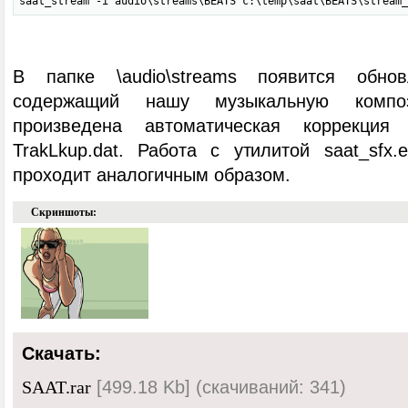
saat_stream -i audio\streams\BEATS c:\temp\saat\BEATS\stream_
В папке \audio\streams появится обно
содержащий нашу музыкальную компо
произведена автоматическая коррекция
TrakLkup.dat. Работа с утилитой saat_sfx.
проходит аналогичным образом.
Скриншоты:
Скачать:
[499.18 Kb] (cкачиваний: 341)
SAAT.rar