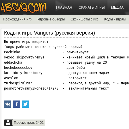
ГЛАВНАЯ
СКАЧАТЬ ИГРЫ
МЕДИА
Прохождения игр
Игровые обзоры
Скриншоты с игр
Коды к играм
Коды к игре Vangers (русская версия)
Во время игры вводите:

(коды работают только в русской версии)

Pochinka                     - ремонтирует

мехос skipovatvremya         - начинает новый цикл в текущем м
uddachcha                    - повышает удачу на 20

hochubeeeeebov               - дает бибы

korridory-korridory          -  доступ ко всем мирам

aveslom                      -  авторитет

turbospiralna*               -  переход в другой мир, * - перв
posmotretvsamyikonez0/1/2/3  -  заключительный текст
Просмотров: 2401