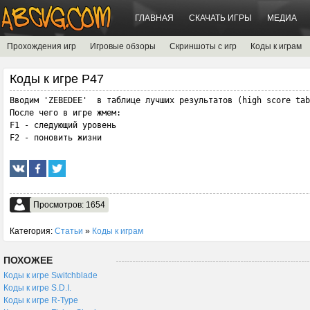
ГЛАВНАЯ
СКАЧАТЬ ИГРЫ
МЕДИА
Прохождения игр
Игровые обзоры
Скриншоты с игр
Коды к играм
Коды к игре P47
Вводим 'ZEBEDEE'  в таблице лучших результатов (high score tab
После чего в игре жмем:

F1 - следующий уровень

F2 - поновить жизни
Просмотров: 1654
Категория:
Статьи
»
Коды к играм
ПОХОЖЕЕ
Коды к игре Switchblade
Коды к игре S.D.I.
Коды к игре R-Type