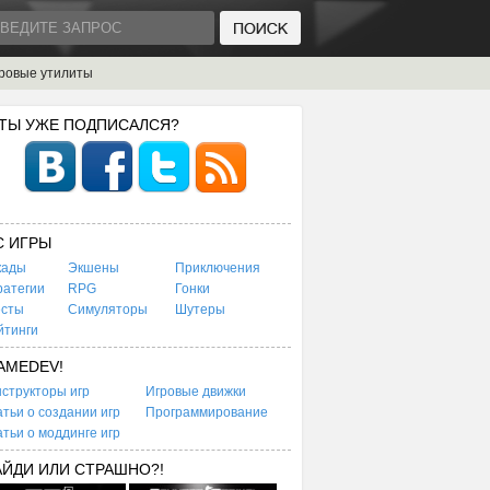
ровые утилиты
 ТЫ УЖЕ ПОДПИСАЛСЯ?
C ИГРЫ
кады
Экшены
Приключения
ратегии
RPG
Гонки
есты
Симуляторы
Шутеры
йтинги
AMEDEV!
структоры игр
Игровые движки
тьи о создании игр
Программирование
тьи о моддинге игр
АЙДИ ИЛИ СТРАШНО?!