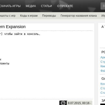
СКАЧАТЬ ИГРЫ
МЕДИА
СТАТЬИ
О ПРОЕКТЕ
ншоты с игр
Коды к играм
Переводы
Генератор названия клана
Иг
ern Expansion
А
] чтобы зайти в консоль,

P
Ар


Ст
оинты

Кв
Фа
G
Кон
Ста
Ста
З
8.07.2015, 00:16 -