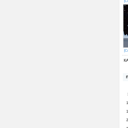
[С
[С
К