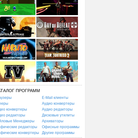
АТАЛОГ ПРОГРАММ
аузеры
E-Mail клиенты
ееры
Аудио конвертеры
део конвертеры
Аудио редакторы
део редакторы
Дисковые утилиты
йловые Менеджеры
Архиваторы
афические редакторы
Офисные программы
афические конвертеры
Другие программы