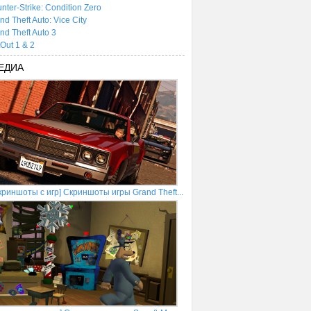
nter-Strike: Condition Zero
nd Theft Auto: Vice City
nd Theft Auto 3
tOut 1 & 2
ЕДИА
криншоты с игр] Скриншоты игры Grand Theft...