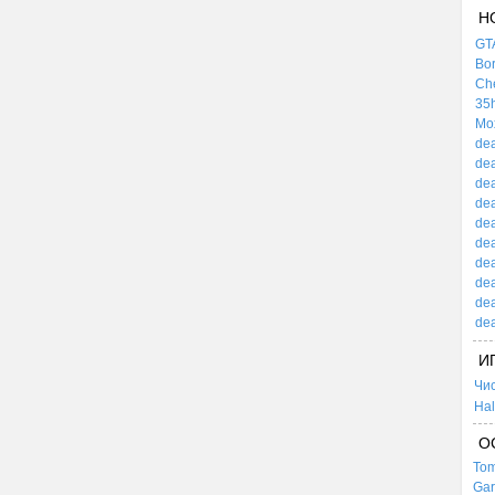
Н
GTA
Bor
Che
35h
Mox
dea
dea
dea
dea
dea
dea
dea
dea
dea
dea
И
Чи
Hal
О
Tom
Gar