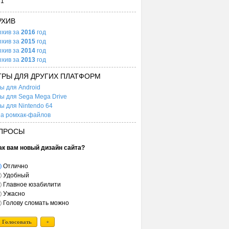
31
РХИВ
рхив за
2016
год
рхив за
2015
год
рхив за
2014
год
рхив за
2013
год
ГРЫ ДЛЯ ДРУГИХ ПЛАТФОРМ
ы для Android
ы для Sega Mega Drive
ы для Nintendo 64
а ромхак-файлов
ПРОСЫ
ак вам новый дизайн сайта?
Отлично
Удобный
Главное юзабилити
Ужасно
Голову сломать можно
Голосовать
+