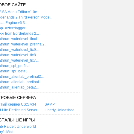
ОВОЕ САЙТЕ
 SA Menu Editor v1.0c...
derlands 2 Third Person Mode...
at Engine v6.3...
p_aztecdagger...
xi from Borderlands 2...
thrun_waterlevel_final...
thrun_waterlevel_prefinal2...
thrun_waterlevel_fix9...
thrun_waterlevel_fix8...
thrun_waterlevel_fix7...
thrun_spl_prefinal...
thrun_spl_beta3...
thrun_alienlab_prefinal2...
thrun_alienlab_prefinal...
thrun_alienlab_beta2...
ГРОВЫЕ СЕРВЕРА
стый сервер CS:S v34
SAMP
f-Life Dedicated Server
Liberty Unleashed
СТАЛЬНЫЕ ИГРЫ
b Raider: Underworld
ry's Mod