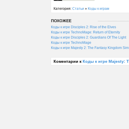
Категория:
Статьи
»
Коды к играм
ПОХОЖЕЕ
Коды к игре Disciples 2: Rise of the Elves
Коды к игре TechnoMage: Return of Eternity
Коды к игре Disciples 2: Guardians Of The Light
Коды к игре TechnoMage
Коды к игре Majesty 2: The Fantasy Kingdom Sim
Коментарии к
Коды к игре Majesty: 