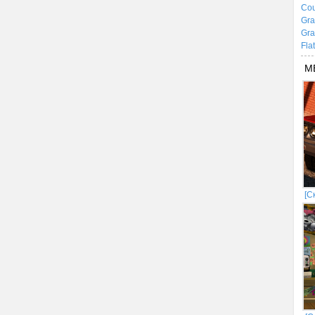
Cou
Gra
Gra
Fla
М
[С