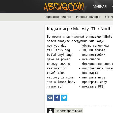
ГЛАВНАЯ
Прохождения игр
Игровые обзоры
Скри
Коды к игре Majesty: The North
Во время игры нажимайте клавишу [Enter
затем вводите следующие чит коды:

now you die       - убить соперника

fill this bag     - 10,000 золота

build anything    - все постройки  

give me power     - все спеллы

cheezy towers     - бесконечные спеллы
restoration       - восстановить хит-п
revelation        - вся карта

victory is mine   - выиграть игру 

i'm a loser baby  - проиграть игру

frame it          - показать FPS
Просмотров: 1840