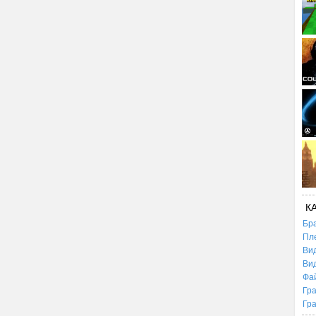
К
Бр
Пл
Ви
Ви
Фа
Гр
Гр