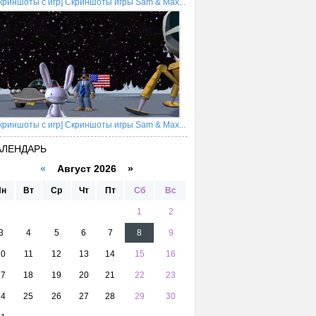
криншоты с игр] Скриншоты игры Sam & Max...
криншоты с игр] Скриншоты игры Sam & Max...
АЛЕНДАРЬ
«
Август 2026 »
Пн
Вт
Ср
Чт
Пт
Сб
Вс
1
2
3
4
5
6
7
8
9
10
11
12
13
14
15
16
17
18
19
20
21
22
23
24
25
26
27
28
29
30