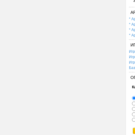
А
* А
* А
* А
* А
И
Игр
Игр
Игр
Баз
О
К