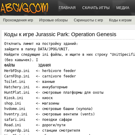
ГЛАВНАЯ
СКАЧАТЬ ИГРЫ
МЕДИА
Прохождения игр
Игровые обзоры
Скриншоты с игр
Коды к играм
Коды к игре Jurassic Park: Operation Genesis
Отклчить лимит на постройку зданий:

зайдите в папку DATA/JPOG/UNIT.

Найдите следующие ini файлы, и ищите в них строку "UnitSpecifi
(без кавычек). I

ФАЙЛЫ           ЗДАНИЯ

HerbFDsp.ini   <- herbivore feeder

CarnFDsp.ini   <- carnivore feeder

Toilet.ini     <- ванные

Hatchery.ini   <- инкубаторные

HuntPlat.ini   <- смотровые платформы для охоты

Kiosk.ini      <- киоск

shop.ini       <- магазины

hvdome.ini     <- смотровые башни (купола)

hventry.ini    <- смотровые вентили (vents)

safari.ini     <- поездки сафари

Road.ini       <- дороги/пути

rangerdp.ini   <- станции смотрителя
