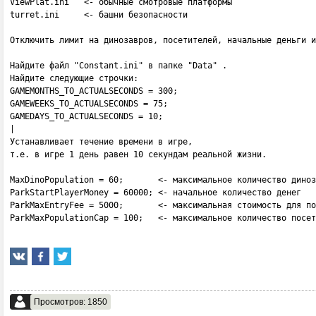
ViewPlat.ini   <- обычные смотровые платформы

turret.ini     <- башни безопасности

Отключить лимит на динозавров, посетителей, начальные деньги и
Найдите файл "Constant.ini" в папке "Data" .

Найдите следующие строчки:

GAMEMONTHS_TO_ACTUALSECONDS = 300;

GAMEWEEKS_TO_ACTUALSECONDS = 75;

GAMEDAYS_TO_ACTUALSECONDS = 10;

|

Устанавливает течение времени в игре,

т.е. в игре 1 день равен 10 секундам реальной жизни.

MaxDinoPopulation = 60;       <- максимальное количество диноз
ParkStartPlayerMoney = 60000; <- начальное количество денег

ParkMaxEntryFee = 5000;       <- максимальная стоимость для по
ParkMaxPopulationCap = 100;   <- максимальное количество посет
Просмотров: 1850