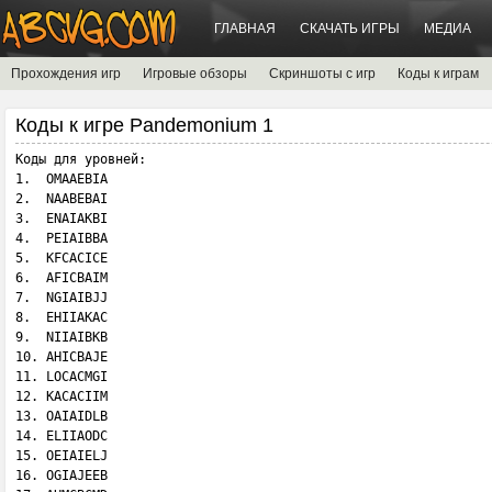
ГЛАВНАЯ
СКАЧАТЬ ИГРЫ
МЕДИА
Прохождения игр
Игровые обзоры
Скриншоты с игр
Коды к играм
Коды к игре Pandemonium 1
Коды для уровней:

1.  OMAAEBIA

2.  NAABEBAI

3.  ENAIAKBI

4.  PEIAIBBA

5.  KFCACICE

6.  AFICBAIM

7.  NGIAIBJJ

8.  EHIIAKAC

9.  NIIAIBKB

10. AHICBAJE

11. LOCACMGI

12. KACACIIM

13. OAIAIDLB

14. ELIIAODC

15. OEIAIELJ

16. OGIAJEEB
