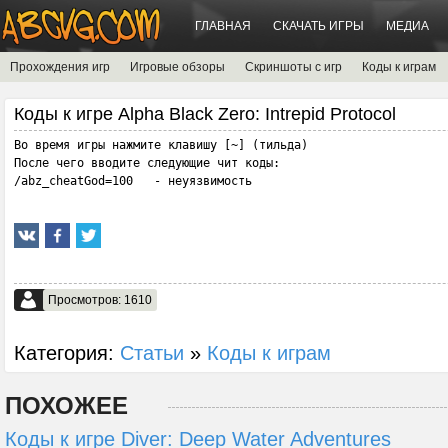
ГЛАВНАЯ
СКАЧАТЬ ИГРЫ
МЕДИА
Прохождения игр
Игровые обзоры
Скриншоты с игр
Коды к играм
Коды к игре Alpha Black Zero: Intrepid Protocol
Во время игры нажмите клавишу [~] (тильда) 

После чего вводите следующие чит коды:

/abz_cheatGod=100   - неуязвимость
Просмотров: 1610
Категория:
Статьи
»
Коды к играм
ПОХОЖЕЕ
Коды к игре Diver: Deep Water Adventures