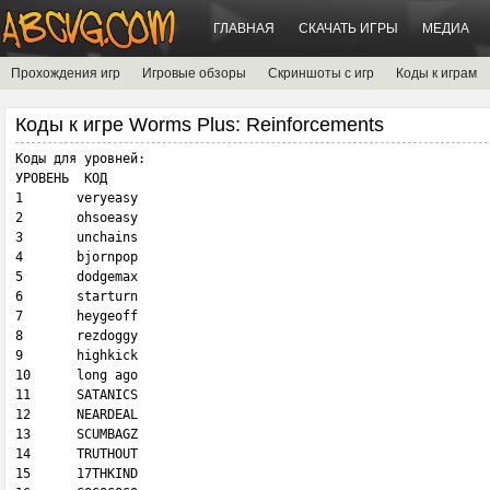
ГЛАВНАЯ
СКАЧАТЬ ИГРЫ
МЕДИА
Прохождения игр
Игровые обзоры
Скриншоты с игр
Коды к играм
Коды к игре Worms Plus: Reinforcements
Коды для уровней:

УРОВЕНЬ  КОД

1       veryeasy

2       ohsoeasy

3       unchains

4       bjornpop

5       dodgemax

6       starturn

7       heygeoff

8       rezdoggy

9       highkick

10      long ago

11      SATANICS

12      NEARDEAL

13      SCUMBAGZ

14      TRUTHOUT

15      17THKIND
