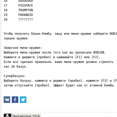
16      GOGOGOGO

17      PIGSPACE

18      TRUMPTON

19      PARANOID

20      ????????

Чтобы получить банан-бомбу, овцу или мини-оружие наберите BOBJ
экране оружия.

Зверское мини-оружие: 

Выберите мини-оружие после того как вы прописали BOBJOB.

Нажмите и держите [пробел] и нажимайте [F1] или [F2].

Если все сделано правильно, ваше мини-оружие должно стрелять 

как 20 базук.

Супербазука:

Выберите базуку, нажмите и держите [пробел], нажмите [F3] и [F
затем отпускайте [пробел]. Эффект будет как от атомной бомбы.
Просмотров: 1514