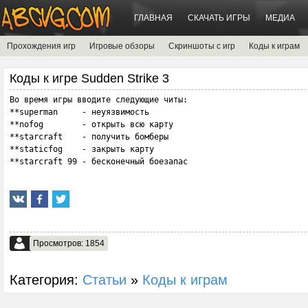
ГЛАВНАЯ
СКАЧАТЬ ИГРЫ
МЕДИА
Прохождения игр
Игровые обзоры
Скриншоты с игр
Коды к играм
Коды к игре Sudden Strike 3
Во время игры вводите следующие читы:

**superman     - неуязвимость

**nofog        - открыть всю карту

**starcraft    - получить бомберы

**staticfog    - закрыть карту

**starcraft 99 - бесконечный боезапас
Просмотров: 1854
Категория:
Статьи
»
Коды к играм