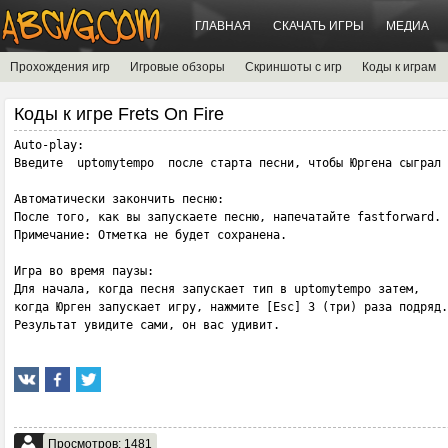
ГЛАВНАЯ
СКАЧАТЬ ИГРЫ
МЕДИА
Прохождения игр
Игровые обзоры
Скриншоты с игр
Коды к играм
Коды к игре Frets On Fire
Auto-play:

Введите  uptomytempo  после старта песни, чтобы Юргена сыграл 
Автоматически закончить песню:

После того, как вы запускаете песню, напечатайте fastforward.

Примечание: Отметка не будет сохранена.

Игра во время паузы:

Для начала, когда песня запускает тип в uptomytempo затем, 

когда Юрген запускает игру, нажмите [Esc] 3 (три) раза подряд.
Результат увидите сами, он вас удивит.
Просмотров: 1481