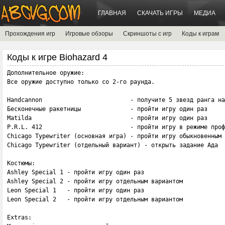
ГЛАВНАЯ
СКАЧАТЬ ИГРЫ
МЕДИА
Прохождения игр
Игровые обзоры
Скриншоты с игр
Коды к играм
Коды к игре Biohazard 4
Дополнительное оружие:

Все оружие доступно только со 2-го раунда.

Handcannon 	                   - получите 5 звезд ранга на всех этапах наемников

Бесконечные ракетницы              - пройти игру один раз

Matilda 	                   - пройти игру один раз

P.R.L. 412                         - пройти игру в режиме проф
Chicago Typewriter (основная игра) - пройти игру обыкновенным 
Chicago Typewriter (отдельный вариант) - открыть задание Ада

Костюмы:

Ashley Special 1 - пройти игру один раз

Ashley Special 2 - пройти игру отдельным вариантом

Leon Special 1   - пройти игру один раз

Leon Special 2   - пройти игру отдельным вариантом

Extras:
