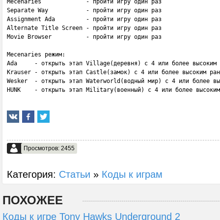
Mecenaries             - пройти игру один раз

Separate Way           - пройти игру один раз

Assignment Ada         - пройти игру один раз

Alternate Title Screen - пройти игру один раз

Movie Browser          - пройти игру один раз

Mecenaries режим:

Ada     - открыть этап Village(деревня) с 4 или более высоким 
Krauser - открыть этап Castle(замок) с 4 или более высоким ран
Wesker  - открыть этап Waterworld(водный мир) с 4 или более вы
HUNK    - открыть этап Military(военный) с 4 или более высоким
Просмотров: 2455
Категория:
Статьи
»
Коды к играм
ПОХОЖЕЕ
Коды к игре Tony Hawks Underground 2