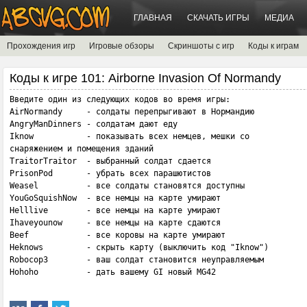
ГЛАВНАЯ
СКАЧАТЬ ИГРЫ
МЕДИА
Прохождения игр
Игровые обзоры
Скриншоты с игр
Коды к играм
Коды к игре 101: Airborne Invasion Of Normandy
Введите один из следующих кодов во время игры:

AirNormandy     - солдаты перепрыгивают в Нормандию

AngryManDinners - солдатам дают еду

Iknow           - показывать всех немцев, мешки со

снаряжением и помещения зданий

TraitorTraitor  - выбранный солдат сдается

PrisonPod       - убрать всех парашютистов

Weasel          - все солдаты становятся доступны

YouGoSquishNow  - все немцы на карте умирают

Helllive        - все немцы на карте умирают

Ihaveyounow     - все немцы на карте сдаются

Beef            - все коровы на карте умирают

Heknows         - скрыть карту (выключить код "Iknow")

Robocop3        - ваш солдат становится неуправляемым

Hohoho          - дать вашему GI новый MG42