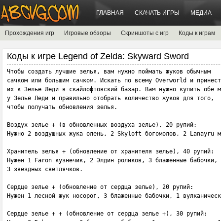
ГЛАВНАЯ
СКАЧАТЬ ИГРЫ
МЕДИА
Прохождения игр
Игровые обзоры
Скриншоты с игр
Коды к играм
Коды к игре Legend of Zelda: Skyward Sword
Чтобы создать лучшие зелья, вам нужно поймать жуков обычным 

сачком или большим сачком. Искать по всему Overworld и принест
их к Зелье Леди в скайлофтовский базар. Вам нужно купить обе м
у Зелье Леди и правильно отобрать количество жуков для того, 

чтобы получать обновления зелья.

Воздух зелье + (в обновленных воздуха зелье), 20 рупий:

Нужно 2 воздушных жука олень, 2 Skyloft богомолов, 2 Lanayru м
Хранитель зелья + (обновление от хранителя зелье), 40 рупий:

Нужен 1 Faron кузнечик, 2 Элдин роликов, 3 блаженные бабочки, 

3 звездных светлячков.

Сердце зелье + (обновление от сердца зелье), 20 рупий:

Нужен 1 лесной жук носорог, 3 блаженные бабочки, 1 вулканическ
Сердце зелье + + (обновление от сердца зелье +), 30 рупий:
